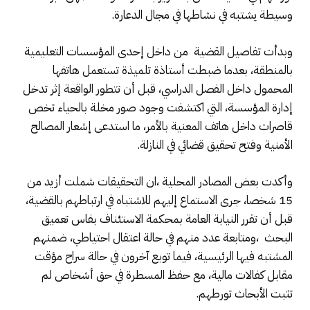
وسيطة يشتبه في نشاطها في مجال الدعارة.
وبدأت تفاصيل القضية من داخل إحدى المؤسسات التعليمية
بالمنطقة، بعدما ضبطت أستاذة تلميذة تستعمل هاتفها
المحمول داخل الفصل الدراسي، قبل أن تتطور الواقعة إثر تدخل
إدارة المؤسسة، التي اكتشفت وجود صور مخلة بالحياء تخص
قاصرات داخل هاتف المعنية بالأمر، ما استدعى إشعار المصالح
الأمنية وفتح تحقيق قضائي في النازلة.
وأكدت بعض المصادر المحلية ،ان التحقيقات شملت أزيد من
15 شخصا، جرى الاستماع إليهم للاشتباه في ارتباطهم بالقضية،
قبل أن تقرر النيابة العامة بمحكمة الاستئناف بفاس تعميق
البحث ،ومتابعة عدد منهم في حالة اعتقال احتياطي، ضمنهم
المشتبه فيها الرئيسية، فيما توبع آخرون في حالة سراح مؤقت
مقابل كفالات مالية، مع حفظ المسطرة في حق أشخاص لم
تثبت الأبحاث تورطهم.