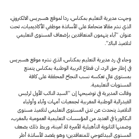
وجهت مديرية التعليم بمكناس، ردا لموقع هسبريس الالكتروني،
الذي نشر مقالا متحاملا على الأساتذة موظفي الأكاديميات، تحت
عنوان “آباء يتهمون المتعاقدين بإضعاف المستوى التعليمي
لتلاميذ الباك”.
وجاء في رد مديرية التعليم بمكناس، الذي نشره موقع هسبريس
في إطار حق الرد، ان قطاع التربية الوطنية بمكناس يتمتع
بمستوى عالٍ تعكسه نسب النجاح المحققة على كافة
المستويات التعليمية.
وقالت المديرية في توضيحها إن “السيد النائب الأول لرئيس
الفيدرالية الوطنية المغربية لجمعيات أمهات وآباء وأولياء
التلاميذ يتحدث عن تدني المستوى التعليمي لتلاميذ مستوى
البكالوريا في العديد من المؤسسات التعليمية العمومية بالمغرب،
وضمنها الثانوية التأهيلية الأميرة للا أمينة، وربط ذلك بضعف
المستوى البيداغوجي للمتعاقدين؛ وهو يقصد الأساتذة أطر