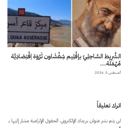
الشَّرِيط السَّاحِلِيّ بإقْلِيم شِفْشَاون ثَرْوَة اِقْتِصَادِيَّة
مُهْمَلَة...
أغسطس 5, 2026
اترك تعليقاً
لن يتم نشر عنوان بريدك الإلكتروني.
الحقول الإلزامية مشار إليها بـ