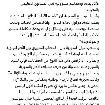
الأكاديمية، ويحملهم مسؤولية تدني المستوى التعليمي
بالمغرب”.
وأضاف توضيح المديرية أن “تقييم الأداء والنتائج والمردودية،
بصفة عامة، موكول بحكم القانون والاختصاص لجهات وبنيات
مختصة، ويعتمد فيه على وسائل وآليات وعدة متكاملة، تتجاوز
الأحكام الذاتية والانطباعات المزاجية التي تفتقر إلى الدقة
والموضوعية”.
واستطرد بيان المديرية بأن “الخطاب التمييزي بين الأطر التربوية
العاملة بالمنظومة قد أصبح متجاوزا، بحكم الواقع والقانون،
والمديرية إذ ترفض مثل هذا النوع من الخطابات، فإنها تشيد
بالمجهودات المبذولة من طرف مختلف الأطر بالمديرية
وانخراطهم الإيجابي والفعال في الرقي بالمنظومة التربوية بالإقليم”.
وقالت مديرية قطاع التربية الوطنية بمكناس عبر بيانها: “إن
المديرية، وعلى عكس ما ورد في تصريح النائب الأول لرئيس
الفيدرالية الوطنية المغربية لجمعيات أمهات وآباء وأولياء
التلاميذ، عرفت تقدما في النتائج المحصل عليها خلال الموســم
2018-2019، مقارنـــة مع موســـم 2017-2018؛ إذ بلغت