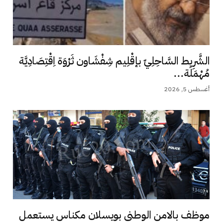
الشَّرِيط السَّاحِلِيّ بإقْلِيم شِفْشَاون ثَرْوَة اِقْتِصَادِيَّة
مُهْمَلَة...
أغسطس 5, 2026
موظف بالامن الوطني بويسلان مكناس يستعمل