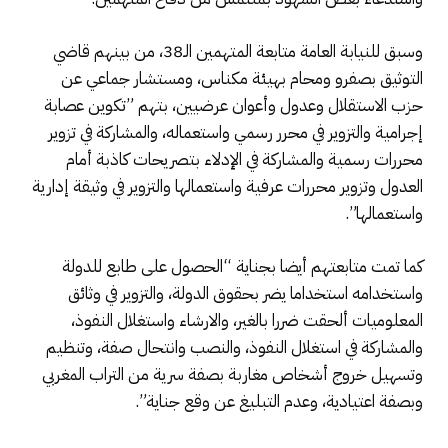
وسبق للنيابة العامة متابعة المتهمين الـ38، من بينهم قاضي
التوثيق بصفرو ومحام بهيئة مكناس، ومستشار جماعي عن
حزب الاستقلال وعدول وأعوان عرضيين، بتهم ”تكوين عصابة
إجرامية والتزوير في محرر رسمي واستعماله، والمشاركة في تزوير
محررات رسمية والمشاركة في الإدلاء بتصريحات كاذبة أمام
العدول وتزوير محررات عرفية واستعمالها والتزوير في وثيقة إدارية
واستعمالها”.
كما تمت متابعتهم أيضا بجناية “الحصول على طابع للدولة
واستخدامه استخداما يضر بحقوق الدولة، والتزوير في وثائق
المعلوميات ألحقت ضررا بالغير، والارشاء واستغلال النفوذ،
والمشاركة في استغلال النفوذ، والنصب وانتحال صفة، وتنظيم
وتسهيل خروج أشخاص مغاربة بصفة سرية من التراب المغربي
وبصفة اعتيادية، وعدم التبليغ عن وقع جناية”.