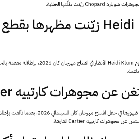
هايدي كلوم Heidi Klum زيّنت مظه
كعادتها خطفت عارضة الأزياء الألمانية هايدي كلوم m
اعمة.
 مجوهرات كارتييه Cartier الفارهة:
لفتت الإعلامية اللبنانية ريا أبي راشد الأنظار خلا
وهرات كارتييه Cartier الفارهة.