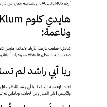
أزياء JACQUEMUS، وبتصاميم مميزة من دار مجوهرات شوبارد Chopard زيّنت طلّتها الخلابة.
وناعمة:
صعب، وزيّنت مظهرها بقطع مجوهرات أنيقة ون
ريا أبي راشد لم تستغن عن
والأبيض أعلى الصدر ومن الخلف، وبالطبع لم تستغن عن مج