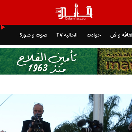
قافة و فن
حوادث
الجالية TV
صوت و صورة