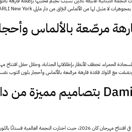
ل الافتتاح 2026 في نسخته الـ 79، أبهرت النجمة اللبنانية الأنيقة نادين نسيب نجيم مُحبيها بإطلا
ارهة مرصّعة بالألماس وأحجا
ديمي مور Dami Moore بتصاميم مميز
لفتت ديمي مور Dami Moore الأنظار بحضورها في افتتاح مهرجان كان 2026، حيث اخ