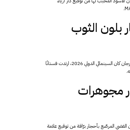
لة فارهة باللون الأسود المحبب لها من توقيع دار أزياء
ر بلون الثوب
في كل مرة تخطو النجمة الهندية عليا بهات على السجادة الحمراء، تخطف الأنظار بإطلالاتها الجذابة، وخلال حفل افتتاح مهرجان كان السينمائي الدولي 2026، ارتدت فستانًا
ة من دار مجوهرات
تارت النجمة العالمية فستانًا باللون الفضي المرصّع بأحجار برّاقة من توقيع علامة