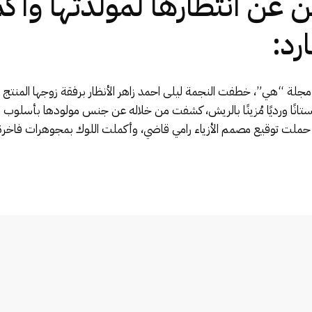
لن عن انتظارها لمولدتها وأك
رد:
ر مجلة “هي”، خطفت النجمة ليلى احمد زاهر الأنظار برفقة زوجها المنت
انًا ورديًا مُزينًا بالريش، كشفت من خلاله عن جنس مولودها بأسلوب ن
لة حملت توقيع مصمم الأزياء رامي قاضي، وأكملت اللوك بمجوهرات فاخرة 