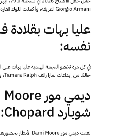
خلال حف
Giorgio Armani العريقة، وأكملت اللوك الفاره بمجوهرات لا مثيل لها من الألماس البرّاق من دار مارلي MARLI New York.
عليا بهات بقلادة ف
نفسه:
حالمًا من إبداعات تمارا رالف Tamara Ralph، ونسّقت مع اللوك قلادة فارهة مرصّعة بالألماس وأحجار بلون الثوب نفسه.
شوبارد Chopard: