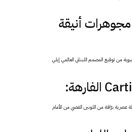
رها بقطع مجوهرات أنيقة
Heidi Klu الأنظار في افتتاح مهرجان كان 2026، بإطلالة مفعمة بالحيوية من توقيع المصمم اللبناني العالمي إيلي
ل ظهورها في حفل افتتاح مهرجان كان السينمائي 2026، بعدما تألقت بإطلالة عصرية برّاقة من اللونين الفضي من الأمام