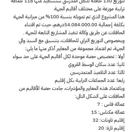
لتوزيع 130 حافلة للنقل المدرسي ستستفيد منها 118 جماعة
ترابية موزعة على مختلف أقاليم الجهة.
هذا المشروع الذي تم تمويله بنسبة 100% من ميزانية الجهة
بكلفة إجمالية 54.084.000.00درهم، حيث تم اقتناء
الحافلات عن طريق وكالة تنفيذ المشاريع التابعة للجهة .
وبخصوص التوزيع الترابي للحافلات، بتنسيق مع السيد والي
الجهة، تم اعتماد مجموعة من المعايير أذكر منها ما يلي:
أولا : تخصيص حصة موحدة لكل أقاليم الجهة على حد سواء
ثانيا: عدد سكان الوسط القروي
ثالثا: عدد التلاميذ المتمدرسين
رابعا: عدد الجماعات الترابية بكل إقليم
وباعتماد هذه المعايير والمؤشرات، جاءت حصة الأقاليم من
الحافلات على الشكل التالي:
عمالة فاس : 7
عمالة مكناس: 15
إقليم تاونات: 32
إقليم تازة: 20