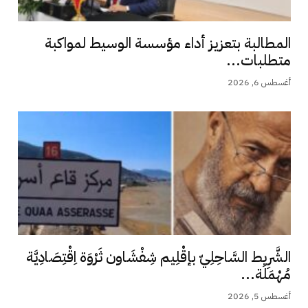
المطالبة بتعزيز أداء مؤسسة الوسيط لمواكبة
متطلبات...
أغسطس 6, 2026
الشَّرِيط السَّاحِلِيّ بإقْلِيم شِفْشَاون ثَرْوَة اِقْتِصَادِيَّة
مُهْمَلَة...
أغسطس 5, 2026