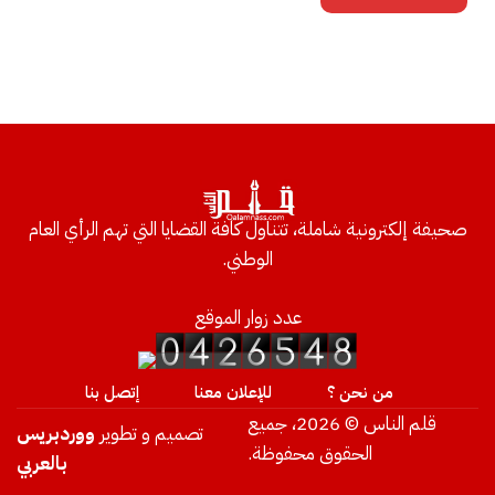
صحيفة إلكترونية شاملة، تتناول كافة القضايا التي تهم الرأي العام
الوطني.
عدد زوار الموقع
من نحن ؟
للإعلان معنا
إتصل بنا
قلم الناس © 2026، جميع
تصميم و تطوير
ووردبريس
الحقوق محفوظة.
بالعربي