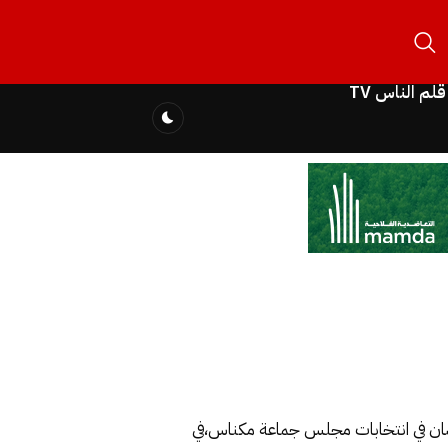
قلم الناس TV
لحصان في انتخابات مجلس جماعة مكناس،في