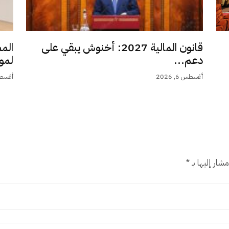
قانون المالية 2027: أخنوش يبقي على
الم
دعم...
لمو
أغسطس 6, 2026
أغسطس 6,
شار إليها بـ
*