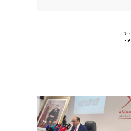
Next
 و…