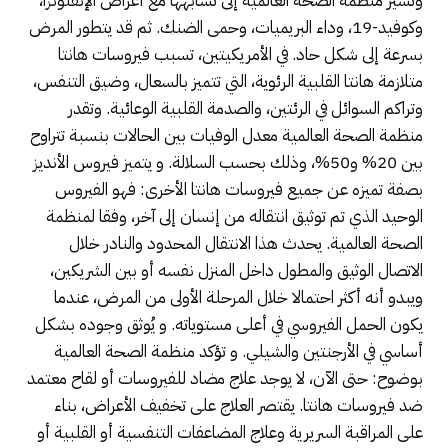
وتشير منظمة الصحة العالمية إلى تشابهها مع أعراض الإنفلونزا،
وكوفيد-19، وداء البريميات، وحمى الضنك. ثم قد يتطور المرض
بسرعة إلى شكل حاد. في الأمريكيتين، تسبب فيروسات هانتا
متلازمة هانتا القلبية الرئوية، التي تتميز بالسعال، وضيق التنفس،
وتراكم السوائل في الرئتين، والصدمة القلبية الوعائية. وتقدر
منظمة الصحة العالمية معدل الوفيات بين الحالات بنسبة تتراوح
بين 20% و50%، وذلك بحسب السلالة. و يتميز فيروس الأنديز
بصفة تميزه عن جميع فيروسات هانتا الأخرى: فهو الفيروس
الوحيد الذي تم توثيق انتقاله من إنسان إلى آخر، وفقا لمنظمة
الصحة العالمية. يحدث هذا الانتقال المحدود والنادر خلال
الاتصال الوثيق والمطول داخل المنزل نفسه أو بين الشريكين،
ويبدو أنه أكثر احتمالا خلال المرحلة الأولى من المرض، عندما
يكون الحمل الفيروسي في أعلى مستوياته. و يُوثق وجوده بشكل
أساسي في الأرجنتين والشيلي. و تؤكد منظمة الصحة العالمية
بوضوح: حتى الآن، لا يوجد علاج مضاد للفيروسات أو لقاح معتمد
ضد فيروسات هانتا. يقتصر العلاج على تخفيف الأعراض، بناء
على المراقبة السريرية وعلاج المضاعفات التنفسية أو القلبية أو