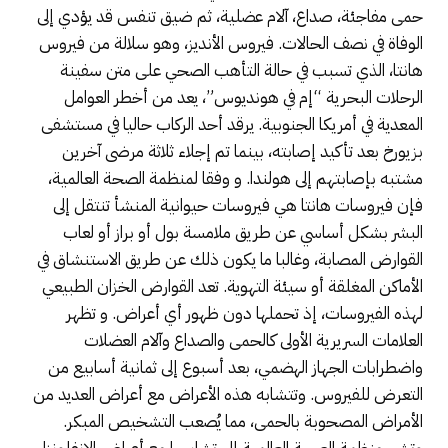
حمى مفاجئة، صداع، آلام عضلية، ثم ضيق تنفس قد يؤدي إلى
الوفاة في نصف الحالات. فيروس الأنديز، وهو سلالة من فيروس
هانتا، الذي تسبب في حالة التأهب الصحي على متن سفينة
الرحلات البحرية “إم في هونديوس”، يعد من أخطر العوامل
المعدية في أمريكا الجنوبية. يرقد أحد الركاب حاليا في مستشفى
بزيورخ بعد تأكيد إصابته، بينما تم إجلاء ثلاثة مرضى آخرين
مشتبه بإصابتهم إلى هولندا. و وفقا لمنظمة الصحة العالمية،
فإن فيروسات هانتا هي فيروسات حيوانية المنشأ تنتقل إلى
البشر بشكل أساسي عن طريق ملامسة بول أو براز أو لعاب
القوارض المصابة، وغالبا ما يكون ذلك عن طريق الاستنشاق في
الأماكن المغلقة أو سيئة التهوية. تعد القوارض الخزان الطبيعي
لهذه الفيروسات، إذ تحملها دون ظهور أي أعراض. و تظهر
العلامات السريرية الأولى كالحمى والصداع وآلام العضلات
واضطرابات الجهاز الهضمي، بعد أسبوع إلى ثمانية أسابيع من
التعرض للفيروس. وتتشابه هذه الأعراض مع أعراض العديد من
الأمراض المصحوبة بالحمى، مما يُصعب التشخيص المبكر.