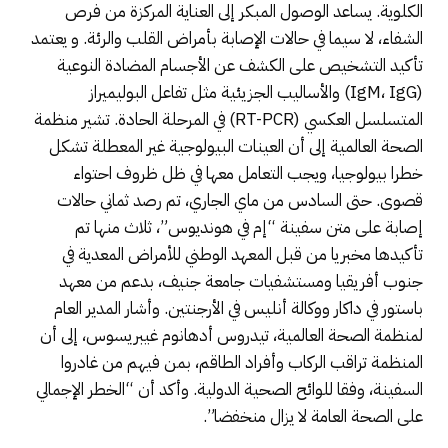
الكلوية. يساعد الوصول المبكر إلى العناية المركزة من فرص
الشفاء، لا سيما في حالات الإصابة بأمراض القلب والرئة. و يعتمد
تأكيد التشخيص على الكشف عن الأجسام المضادة النوعية
(IgM، IgG) والأساليب الجزيئية مثل تفاعل البوليميراز
المتسلسل العكسي (RT-PCR) في المرحلة الحادة. تشير منظمة
الصحة العالمية إلى أن العينات البيولوجية غير المعطلة تشكل
خطرا بيولوجيا، ويجب التعامل معها في ظل ظروف احتواء
قصوى. حتى السادس من ماي الجاري، تم رصد ثماني حالات
إصابة على متن سفينة “إم في هونديوس”، ثلاث منها تم
تأكيدها مخبريا من قبل المعهد الوطني للأمراض المعدية في
جنوب أفريقيا ومستشفيات جامعة جنيف، بدعم من معهد
باستور في داكار ووكالة أنليس في الأرجنتين. وأشار المدير العام
لمنظمة الصحة العالمية، تيدروس أدهانوم غيبريسوس، إلى أن
المنظمة تراقب الركاب وأفراد الطاقم، بمن فيهم من غادروا
السفينة، وفقا للوائح الصحية الدولية. وأكد أن “الخطر الإجمالي
على الصحة العامة لا يزال منخفضا”.