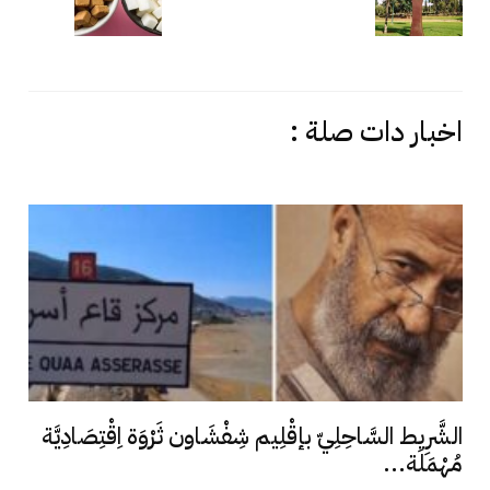
اخبار دات صلة :
الشَّرِيط السَّاحِلِيّ بإقْلِيم شِفْشَاون ثَرْوَة اِقْتِصَادِيَّة
مُهْمَلَة...