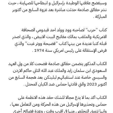
وسيفضح علاقتها الوطيدة بإسرائيل و انبطاحها للصهاينة ، حيث
نشر حقائق صادمة حدثت مباشرة بعد غزوة السابع من اكتوبر
المباركة .
كتاب “حرب” لصاحبه وود وولد احد قيدومي الصحافة
الامريكية والملقب بمالك مفاتيح البيت الابيض ، والذي اصدر
قبله كتبا عديدة من بينها كتاب “فضيحة ووتر غيت” والذي
فرض الإستقالة على رئيس امريكي سنة 1974 .
الكتاب المذكور يتضمن حقائق صادمة فضحت كلا من ولي العهد
السعودي ابن سلمان زايد والملك عبد الله الثاني حاكم الاردن
والسيسي خاصة عند استقبالهم لبلينكن بعد هجمة السابع من
اكتوبر 2023 والتي قادتها حماس ضد الكيان المحتل .
الكتاب اكد بما لا يدع مجالا للشك حقد هذه الانظمة على
حماس وتحذيرها لإسرائيل من هذه الحركة ومن التعامل معها ،
وانها تتمنى التخلص منها في اقرب وقت ، وعدة فضائح أخرى