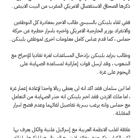
ذكرها الصحافي الاستقصائي الامريكي المقرب من البيت الابيض .
ففي لقاء بلينكن بالسيسي طالب الاخير بمغادرة كل النوظفين
والانفراد بوزير الخارجية الامريكي واخبره باسرار خطيرة عن حركة
حماس ، كما قدم عباس كامل معلومات اخرى لموظفي بلينكن .
وطالب بنزايد بلينكن بإدخال المساعدات لغزة تفاديا للإحراج مع
الشعوب ، وقد ارسل قوات إماراتية لمساعدة الصهاينة على
الهجوم على غزة .
اما ابن سلمان فقد اكد انه لن يعطي ريالا واحدا لإعادة إعمار غزة
، اما ملك الاردن فقد اخبر بلينكن انه حذر الصهاينة من التعامل
مع حماس وانه يرغب بسرية تفاصيل لقائهما وعدم فضح اسرار
المقابلة .
علاقة اغلب الانظمة العربية مع إسرائيل علنية والكل يعرف بها
لكن الكتاب ذكر عدة حقائق لا يتسع المجال هنا لذكرها ، لذلك