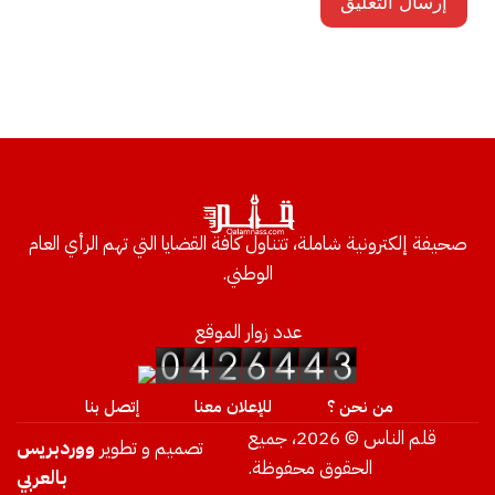
صحيفة إلكترونية شاملة، تتناول كافة القضايا التي تهم الرأي العام
الوطني.
عدد زوار الموقع
من نحن ؟
للإعلان معنا
إتصل بنا
قلم الناس © 2026، جميع
تصميم و تطوير
ووردبريس
الحقوق محفوظة.
بالعربي