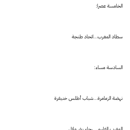
الخامسة عصرا:
سطاد المغرب…اتحاد طنجة
السادسة مساء:
نهضة الزمامرة…شباب أطلس خنيفرة
المغرب الفاسي…رجاء بني ملال