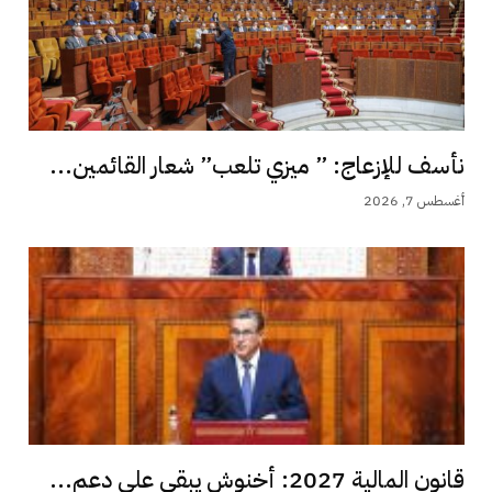
نأسف للإزعاج: ” ميزي تلعب” شعار القائمين...
أغسطس 7, 2026
قانون المالية 2027: أخنوش يبقي على دعم...