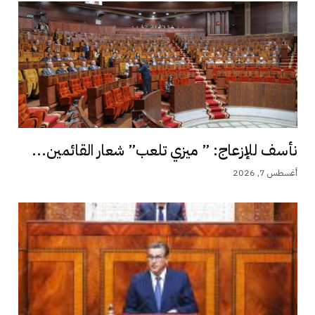
نأسف للإزعاج: ” ميزي تلعب” شعار القائمين...
أغسطس 7, 2026