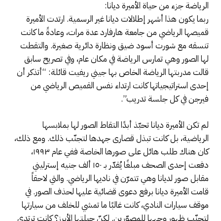
الرياضة جزء من حياة الأميرة ديانا:
ربما يكون هذا أشهر إطلالات ديانا غير الرسمية. ارتدت الأميرة
قميصها الرياضي من جامعة هارفارد عدة مرات، وعادةً ما كانت
تنسقه مع شورت أسود ضيق ونظارة دائرية صغيرة. والتقطت
لها الصور وهي تمارس الرياضة في مكان عام، وفي تصريح سابق
قالت مدربتها الرياضة الخاص بها جيني ريفيت قائلة: “أتذكر أن
إحدى استراتيجياتها كانت ارتداء نفس القميص الرياضي من
فيرجن في كل جلسة تدريب”.
لم تكن الأميرة ديانا تحبّذ أبدًا التقاط الصور لها بملابسها
الرياضية، بل كانت تبذل قصارى جهدها لتجنّب ذلك. ومع ذلك،
كان هناك طلب هائل على صورها الخاصة ففي عام ١٩٩٣،
دفعت إحدى الصحف مبلغًا يُقدّر بـ ١٥٠ ألف جنيه إسترليني
مقابل صور لديانا وهي تتمرّن في ناديها الرياضي. والتي لاحقاً
قامت الأميرة ديانا برفع دعوى قضائية عليها لحذف الصور. في
موقف سيارات النادي، كانت غالبًا ما تمشي للخلف من سيارتها
لتجنّب ظهور وجهها للمصوّرين. لكنّ حيلتها الأبرز؟ كانت ترتدي