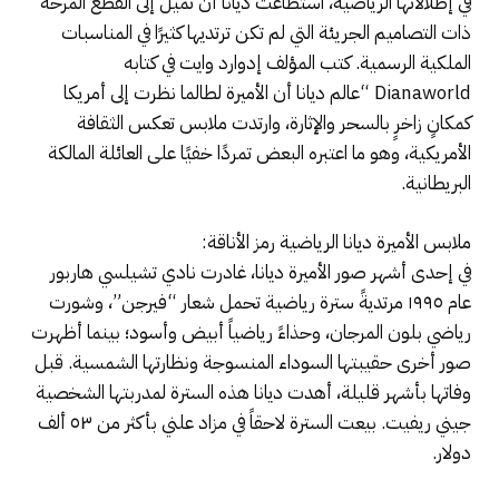
في إطلالاتها الرياضية، استطاعت ديانا أن تميل إلى القطع المرحة
ذات التصاميم الجريئة التي لم تكن ترتديها كثيرًا في المناسبات
الملكية الرسمية. كتب المؤلف إدوارد وايت في كتابه
Dianaworld “عالم ديانا أن الأميرة لطالما نظرت إلى أمريكا
كمكانٍ زاخرٍ بالسحر والإثارة، وارتدت ملابس تعكس الثقافة
الأمريكية، وهو ما اعتبره البعض تمردًا خفيًا على العائلة المالكة
البريطانية.
ملابس الأميرة ديانا الرياضية رمز الأناقة:
في إحدى أشهر صور الأميرة ديانا، غادرت نادي تشيلسي هاربور
عام ١٩٩٥ مرتديةً سترة رياضية تحمل شعار “فيرجن”، وشورت
رياضي بلون المرجان، وحذاءً رياضياً أبيض وأسود؛ بينما أظهرت
صور أخرى حقيبتها السوداء المنسوجة ونظارتها الشمسية. قبل
وفاتها بأشهر قليلة، أهدت ديانا هذه السترة لمدربتها الشخصية
جيني ريفيت. بيعت السترة لاحقاً في مزاد علني بأكثر من ٥٣ ألف
دولار.