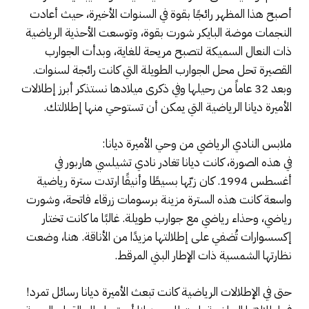
أصبح هذا المظهر رائجًا بقوة في السنوات الأخيرة، حيث أعادت
النجمات موضة البايكر شورت بقوة، وتوسعت الأحذية الرياضية
ذات النعال السميكة لتصبح مريحة للغاية، وبدأت الجوارب
القصيرة تحل محل الجوارب الطويلة التي كانت رائجة لسنوات.
وبعد 32 عاماً من رحيلها وفي ذكرى ميلادها نستذكر أبرز إطلالات
الأميرة ديانا الرياضية التي يمكن أن تستوحي منها إطلالتك.
ملابس النادي الرياضي من وحي الأميرة ديانا:
في هذه الصورة، كانت ديانا تغادر نادي تشيلسي هاربور في
أغسطس 1994. كان زيّها بسيطًا وأنيقًا ارتدت سترة رياضية
واسعة كانت هذه السترة مزينة برسومات زرقاء فاتحة، وشورت
رياضي، وحذاء رياضي مع جوارب طويلة. غالبًا ما كانت تختار
إكسسوارات تُضفي على إطلالتها مزيدًا من الأناقة. هنا، وضعت
نظارتها الشمسية ذات الإطار البني المرقط.
حتى في الإطلالات الرياضية كانت تبعث الأميرة ديانا رسائل تمرد!