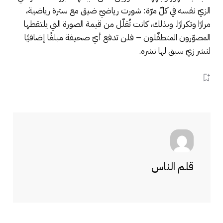
الزيّ نفسه في كلّ مرّة: شورت رياضيّ ضيق مع سترة رياضية،
مرارًا وتكرارًا. وبذلك، كانت تُقلّل من قيمة الصورة التي يلتقطها
المصوّرون المتطفّلون – فلن تدفع أيّ صحيفة مبلغًا إضافيًا
لنشر زيّ سبق لها نشره.
قلم الناس