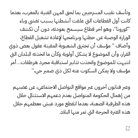
وتأسف نقيب المسرحيين بما لحق المهن الفنية بالمغرب، بعدما
كانت أول القطاعات التي علقت أنشطتها بسبب تفشي وباء
“كورونا”، وهو آخر قطاع سيسمح بعودته، دون أن تكشف
الوزارة الوصية عن خطتها وبرنامجها لإعادة تشغيل القطاع،
وأضاف ” مؤسف أن تخترق الشعبوية المقيتة عقول بعض ذوي
القرار، وأن الموضوع لا يشكل أولوية وكأن ما اتخذته البلدان التي
انتبهت للموضوع واتخذت تذابير استباقية مجرد هرطقات…أمر
مؤسف ولا يمكن السكوت عنه لكل ذي ضمير حي،”
وعبر فنانون آخرون عبر مواقع التواصل الاجتماعي، عن غضبهم
من إهمال الحكومة المتواصل بعدم دعمهم الاستثنائي خلال
هذه الظرفية الصعبة، بعدما انقطع مورد عيش معظمهم خلال
هذه الفترة الحرجة التي تمر منها البلاد.