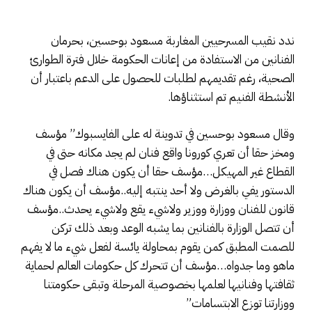
ندد نقيب المسرحيين المغاربة مسعود بوحسين، بحرمان
الفنانين من الاستفادة من إعانات الحكومة خلال فترة الطوارئ
الصحية، رغم تقديمهم لطلبات للحصول على الدعم باعتبار أن
الأنشطة الفنيم تم استثناؤها.
وقال مسعود بوحسين في تدوينة له على الفايسبوك” مؤسف
ومخز حقا أن تعري كورونا واقع فنان لم يجد مكانه حتى في
القطاع غير المهيكل…مؤسف حقا أن يكون هناك فصل في
الدستور يفي بالغرض ولا أحد ينتبه إليه..مؤسف أن يكون هناك
قانون للفنان ووزارة ووزير ولاشيء يقع ولاشيء يحدث..مؤسف
أن تتصل الوزارة بالفنانين بما يشبه الوعد وبعد ذلك تركن
للصمت المطبق كمن يقوم بمحاولة يائسة لفعل شيء ما لا يفهم
ماهو وما جدواه…مؤسف أن تتحرك كل حكومات العالم لحماية
ثقافتها وفنانيها لعلمها بخصوصية المرحلة وتبقى حكومتنا
ووزارتنا توزع الابتسامات”