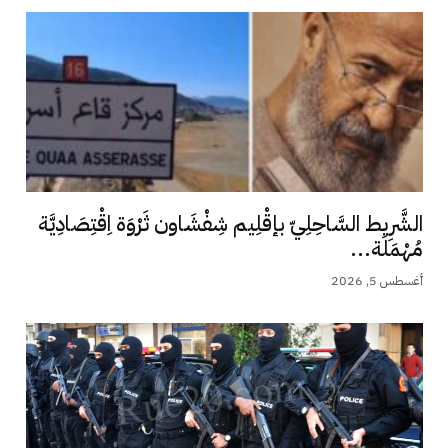
الشَّرِيط السَّاحِلِيّ بإقْلِيم شِفْشَاون ثَرْوَة اِقْتِصَادِيَّة
مُهْمَلَة...
أغسطس 5, 2026