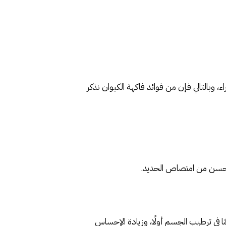
، وبالتالي فإن من فوائد فاكهة الكيوان نذكر
هة يحسن من امتصاص الحديد.
ماء والمواد الكهرلية؛ بحيث تصل نسبة المياه فيها إلى 88% يلعب دورًا مهمًا في ترطيب الجسم أولًا، وزيادة الإحساس