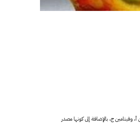
ذائية الغنية بمضادات الأكسدة، ومنها الألفا تيكوفيرول (Alpha-tocopherol)، وفيتامين أ، وفيتامين ج، بالإضافة إلى كونها مصدر