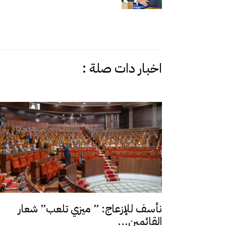
اخبار دات صلة :
نأسف للإزعاج: ” ميزي تلعب” شعار
القائمين...