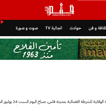
قافة و فن
حوادث
الجالية TV
صوت و صورة