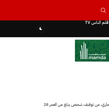
قلم الناس TV
تمكنت عناصر فرقة مكافحة العصابات بالمصلحة الولائية للشرطة القضائية بمدينة فاس، صباح اليوم السبت 24 يوليوز الجاري، من توقيف شخص يبلغ من العمر 28