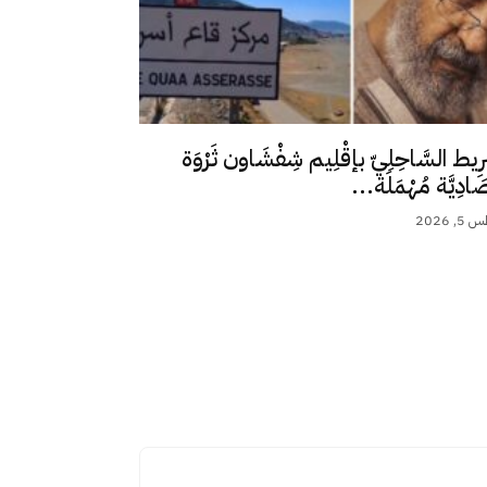
رِيط السَّاحِلِيّ بإقْلِيم شِفْشَاون ثَرْوَة
ِصَادِيَّة مُهْمَلَة...
 2026