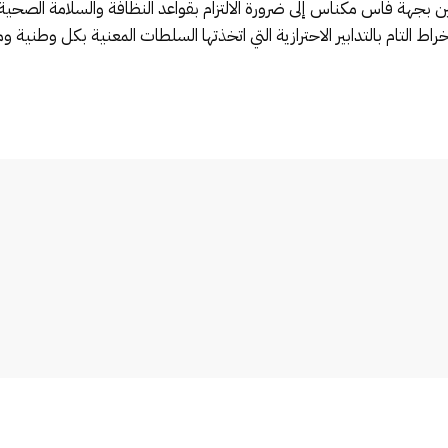
بجهة فاس مكناس إلى ضرورة الالتزام بقواعد النظافة والسلامة الصحية و
راط التام بالتدابير الاحترازية التي اتخذتها السلطات المعنية بكل وطنية و