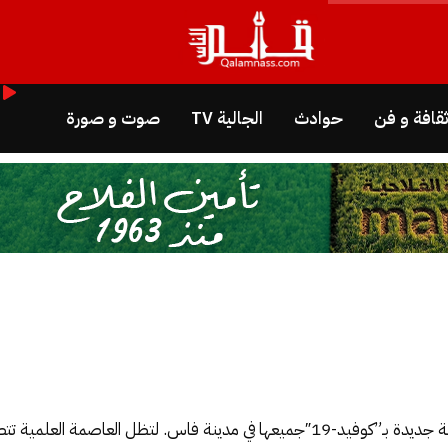
قافة و فن
حوادث
الجالية TV
صوت و صورة