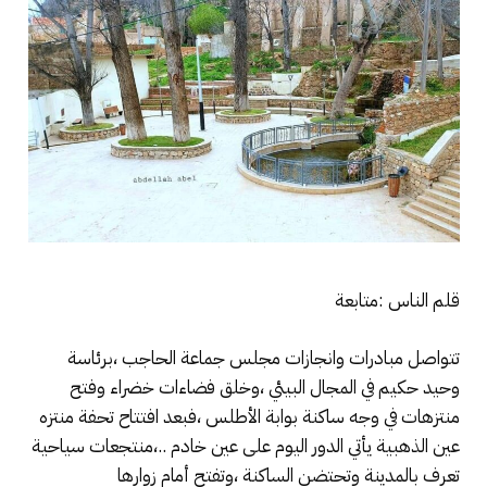
قلم الناس :متابعة
تتواصل مبادرات وانجازات مجلس جماعة الحاجب ،برئاسة
وحيد حكيم في المجال البيئي ،وخلق فضاءات خضراء وفتح
منتزهات في وجه ساكنة بوابة الأطلس ،فبعد افتتاح تحفة منتزه
عين الذهبية يأتي الدور اليوم على عين خادم ..،منتجعات سياحية
تعرف بالمدينة وتحتضن الساكنة ،وتفتح أمام زوارها