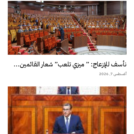
نأسف للإزعاج: ” ميزي تلعب” شعار القائمين...
أغسطس 7, 2026