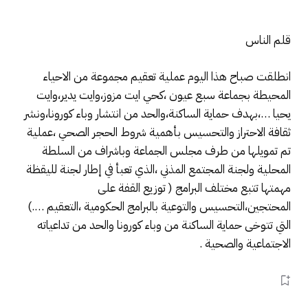
قلم الناس
انطلقت صباح هذا اليوم عملية تعقيم مجموعة من الاحياء
المحيطة بجماعة سبع عيون ،كحي ايت مزوز،وايت يدير،وايت
يحيا …،بهدف حماية الساكنة،والحد من انتشار وباء كورونا،ونشر
ثقافة الاحتراز والتحسيس بأهمية شروط الحجر الصحي ،عملية
تم تمويلها من طرف مجلس الجماعة وباشراف من السلطة
المحلية ولجنة المجتمع المذني ،الذي تعبأ في إطار لجنة لليقظة
مهمتها تتبع مختلف البرامج ( توزيع القفة على
المحتجين،التحسيس والتوعية بالبرامج الحكومية ،التعقيم ….)
التي تتوخى حماية الساكنة من وباء كورونا والحد من تداعياته
الاجتماعية والصحية .