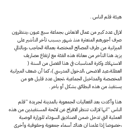
هيئة قلم الناس .
لازال عدد كبير من عمال الانعاش بجماعة سبع عيون ،ينتظرون
صرف أجورهم المتعثرة منذ شهور ،بسبب تأخر التأشير على
الميزانية من طرف المصالح المختصة بعمالة الحاجب ،وبالتالي
يزيد هذا التأخر من معاناة هذه الفئة مع ارتفاع مصاريف
الاستهلاك وكثرة المناسبات في هذا الفصل من السنة (
العطلة،عيد الاضحى ،الدخول المدرسي )، كما أن ضعف الميزانية
المخصصة والمداخيل الجماعية ،تجعل عدد قليل هو من
يستفيذ من هذه البطائق بشكل أو باخر .
هذا وأكدت بعد الفعاليات الجمعوية بالمدينة لجريدة “قلم
الناس “انها لازالت تنتظر الافراج عن لائحة المستفيدين من هذه
العملية التي تدخل ضمن الصناديق السوداء للوزارة الوصية
،خصوصا إذا علمنا ان هناك أسماء جمعوية وحقوقية وأخرى