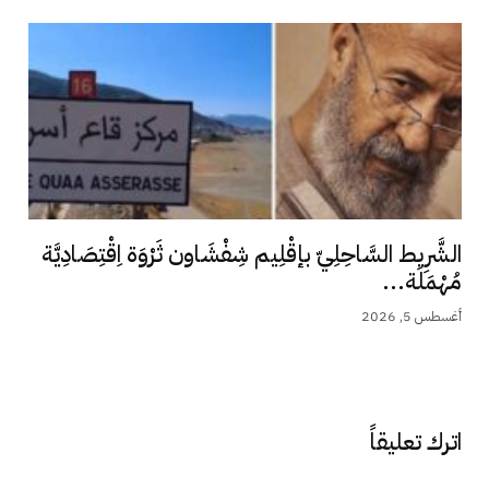
الشَّرِيط السَّاحِلِيّ بإقْلِيم شِفْشَاون ثَرْوَة اِقْتِصَادِيَّة
مُهْمَلَة...
أغسطس 5, 2026
اترك تعليقاً