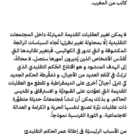
كاتب من المغرب.
لا يمكن تغيير العقليات القديمة المهترئة داخل المجتمعات
التقليدية إلّا بمحاولة تغيير نظرتِها تُجاه السياسات الرائجة
المكشوفة و التي تدور في الكواليس، فَبِتغيير تقاليدها التي
تُقدّس الأشخاص الذين يُديرون أمورها ستصل، لا محالةَ،
إلى الهدف المنشود و هو اقتلاع الحُكم التقليدي الذي
تربّتْ في كَنَفهِ العديد من الأجيال، و دَمَقْرطة الحكم الجديد
كي تتربّى أجيالٌ أخرى على الديمقراطية و تقطع مع العقليات
القديمة التي تعوَّدتِ على العُبوديَّة و الاسترقاق و تقديس
الحاكم. و بذلك يمكن أن تنشأ مُجتمعاتٌ حديثة متطوِّرة
ذات عقليات نيِّرة تصنع لنفسها الحرية و الكرامة و العدالة
الاجتماعية. و الثورة الفرنسية نموذجاً.
من الأسباب الرئيسيّة في إطالة عمر الحكم التقليديّ