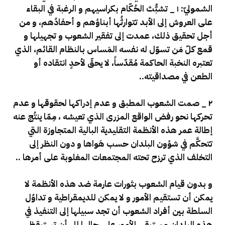
الشموليّ: ١ _
تشبُّث الحُكّام بكراسيهم و الرغبة في البقاء
على العروش إلى الأبد تتوارثُها أبناؤهم و أحفادُهم، و من
أجل تحقيق ذلك، عمدت إلى تفقير الشعوب و تجهيلها و
قمع كلّ مَن تسوّل له نفسه المَساس بالنظام القائم، الذي
تعتبره النخبة الحاكمة مُقدّساً، لا يحقّ لأحدٍ انتقاده أو
الطعن في مصداقيته..
٢ _ صمت الشعوب المطبق و عدم إدراكها لحقوقها و عدم
تحركها نحو رفض الواقع المزرى الذي تعيشه ، مِمّا ينتُج عنه
إطالة عمر هذه الأنظمة التقليدية البالية المتجاوزة التي
تتحكَّم في شؤون البلدان حسب هَواها و دون النظر إلى
التخلف الذي ترزح تحته المجتمعات المغلوبة على أمرها ..
و بدون قيام الشعوب بثورات عارمة ضد هذه الأنظمة لا
يمكن أن تستقيم الأمور و لا يمكن للديمقراطية و تداوُل
السلطة بين أفراد الشعوب أن تجد سبيلها إلى التنفيذ في
هذه البلدان و ستبقى الأمور على حالها إلى أن تستيقظ