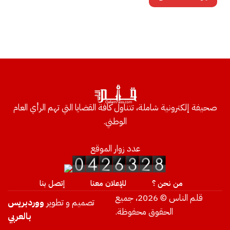
صحيفة إلكترونية شاملة، تتناول كافة القضايا التي تهم الرأي العام
الوطني.
عدد زوار الموقع
من نحن ؟
للإعلان معنا
إتصل بنا
قلم الناس © 2026، جميع
تصميم و تطوير
ووردبريس
الحقوق محفوظة.
بالعربي