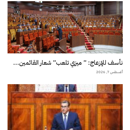
نأسف للإزعاج: ” ميزي تلعب” شعار القائمين...
أغسطس 7, 2026