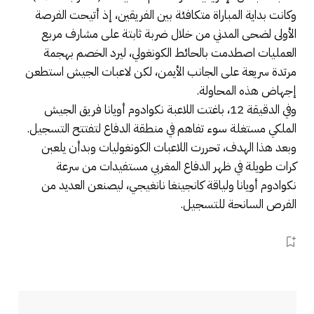
وكانت بداية المباراة متكافئة بين الفريقين، إذ أتيحت الفرصة
الأولى لضحى المدني من خلال ضربة ثابتة على مشارف مربع
العمليات اصطدمت بالحائط الكونغولي، ليرد الخصم بهجمة
مرتدة سريعة على الجانب الأيمن، لكن لاعبات الجيش استطعن
إجهاض هذه المحاولة.
وفي الدقيقة 12، باغتت اللاعبة نكوادوم أويانا فريق الجيش
الملكي مستغلة سوء تفاهم في منطقة الدفاع لتفتتح التسجيل.
وبعد هذا الهدف، تحررت اللاعبات الكونغوليات وبدأن يلعبن
كرات طويلة في ظهر الدفاع المغربي مستفيدات من سرعة
نكوادوم أويانا ولياقة كانجينغا نانغيجي، ليصنعن العديد من
الفرص السانحة للتسجيل.