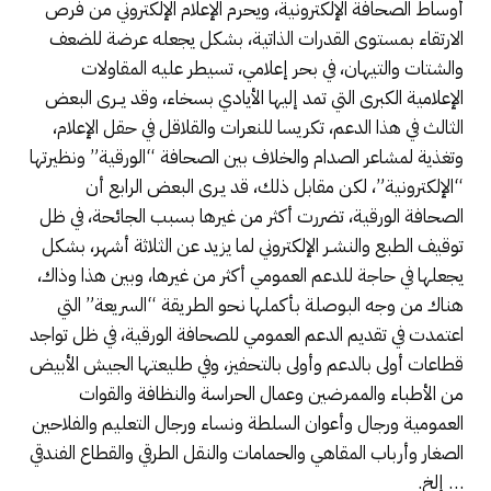
أوساط الصحافة الإلكترونية، ويحرم الإعلام الإلكتروني من فرص
الارتقاء بمستوى القدرات الذاتية، بشكل يجعله عرضة للضعف
والشتات والتيهان، في بحر إعلامي، تسيطر عليه المقاولات
الإعلامية الكبرى التي تمد إليها الأيادي بسخاء، وقد يــرى البعض
الثالث في هذا الدعم، تكريسا للنعرات والقلاقل في حقل الإعلام،
وتغذية لمشاعر الصدام والخلاف بين الصحافة “الورقية” ونظيرتها
“الإلكترونية”، لكن مقابل ذلك، قد يـرى البعض الرابع أن
الصحافة الورقية، تضررت أكثر من غيرها بسبب الجائحة، في ظل
توقيف الطبع والنشـر الإلكتروني لما يزيد عن الثلاثة أشهر، بشكل
يجعلها في حاجة للدعم العمومي أكثر من غيرها، وبين هذا وذاك،
هناك من وجه البوصلة بأكملها نحو الطريقة “السريعة” التي
اعتمدت في تقديم الدعم العمومي للصحافة الورقية، في ظل تواجد
قطاعات أولى بالدعم وأولى بالتحفيز، وفي طليعتها الجيش الأبيض
من الأطباء والممرضين وعمال الحراسة والنظافة والقوات
العمومية ورجال وأعوان السلطة ونساء ورجال التعليم والفلاحين
الصغار وأرباب المقاهي والحمامات والنقل الطرقي والقطاع الفندقي
… إلخ.