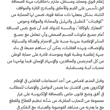
إعلام قـوي ومحايد ومستقل، ملتزم بأخلاقيات مهنة الصحافة
التي تأســس على القيم والأخلاق والمبادئ القارة والمواقف
الثابتة، بشكل يجعلها ذات مناعة قوية، تضمن لها الحمايـة من
“كوفيدات” التطبيل والتهليل والمحاباة والموالاة وخوض
“المعارك بالوكالة”، وبالنسبـة للدولة، لابد أن تضع نفس المسافة
أمام جميـع مكونات الجسم الصحفي وأن تتعامل مع جميــع
المنابر الإعلامية بمهنية مبنية على الاحترام والعدالة والمساواة
والإنصــاف، وبهذه العقليات، يمكن أن نساهم جميعا، في بناء
جبهة إعلاميـة وطنية قوية وموحـدة، قادرة على حماية الوطن
من كل المتربصين والحاقدين، والإسهام الإيجابي فيما يواجهنا من
تحديات آنيــة ومستقبلية.
وقبل الختم، لامناص من أخذ احتجاجات الفاعلين في الإعلام
الإلكتروني بعين الاعتبـار، بما يضمن التواصل والإنصات للمطالب،
في أفـق وضع قانون خاص بالصحافة الإلكترونيــة على غرار
مجموعة من التجارب المقارنة، من شأنه تنظيم القطاع والقطع
مع ما يعتريه من مشاهد الفوضوية والعبثيـة، مع التفكير في