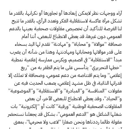
آراء ووجهات نظر لايمكن إبعادها أو تجاوزها أو نكرانها، بالقدر ما
تشكل مرآة عاكسة لاستقلالية الفكر وتعدد الرأي، بالقدر ما تتيح
لنا الفرصة للتأكيد أن تخصيص مقاولات صحفية بعينها بالدعم
العمومي دون غيرها، قد يعطي الانطباع للبعض، أننا أمام
صحافة “موالاة” و”محاباة” و”مهادنة” تقدم لها اليد بسخاء
على قدر موالاتها ومحاباتها ومهادنتها، وهذا من شأنه أن يضرب
مبدأ “الاستقلالية” في الصميم، ويكرس ممارسة إعلامية نمطية
“خطها التحريري” يتأسس على ما يتم الظفر به من “ريع
إعلامي” وما يتم اقتناصه من دعم عمومي، وصحافة لا تملك إلا
قدراتها الذاتية، في ظل مشهد إعلامي، يصعب الحديث فيه عن
مقولات “المنافسة” و”المبادرة” و”الاستقلالية” و”الموضوعية”
و”الحياد”، وقد يعطي الانطباع للبعض الآخر، أن بعض
المقاولات الصحفية الوطنية “ورقية” كانت أو “إلكترونية” بات
شغلها الشاغل هو “الدعم العمومي”، بشكل قد يجعلنا نستحضر
مقولة طالما رددناها ونحن صغارا “لاعب ولا محرمها”، بمعنى