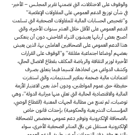
والوقوف على الاختلالات، التي تضمنها تقرير المجلــس – الأخير-
في شأن توزيع الدعم العمومي على المقاولات الإعلامية”
و”تفحيص الحسابات المالية للمقاولات الصحفية التي تسلمت
الدعم العمومي على الأقل خلال العشر سنوات الأخيرة، والتي
أصبح بعض أربابها يعيشون الثــراء الفاحش، دون أن ينعكس
هذا الدعم العمومي على الصحافيين العاملين بها، الذين يعيش
بعضهم أوضاعا اجتماعية مقلقة” و”الوقوف على القرارات
الأخيرة لوزير الثقافة والرياضة المكلف بقطاع الاتصال الحالي،
وكشف الدواعي من اتخاذها، لاسيما فيما يتعلق بصــرف
اعتمادات مالية ضخمة بملايير السنتيمات، والتي استفـزت
حفيظة حتى عموم المواطنين، ودون أخذ بعين الاعتبـار الأزمة
المالية والاقتصادية الحالية التي تعاني منها ميزانية الدولة”، وهي
توصيات، لم تمنع من مطالبة الجهات المعنية (القطاع الوصي،
المؤسسات التشريعية والحكومية) بإحداث قانون خاص
بالصحافة الإلكترونية وتوفير دعم عمومي مخصص للصحافة
الإلكترونية مستقل عن باقي المنابر الصحفية الأخرى، سواء
بالتدرج وفق دفتر التحملات أو عن طريق الدعم العمومي