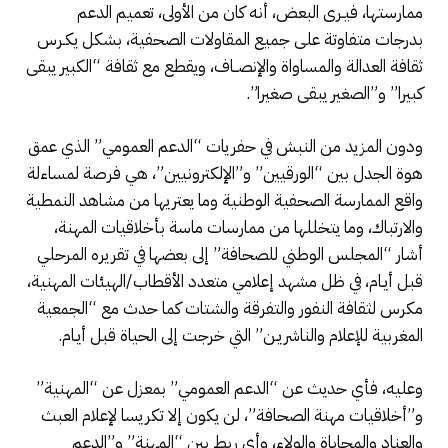
ممارستها، فيـرى البعض، أنه كان من الأولى، تعميم الدعم
بدرجات متفاوتة على جميع المقاولات الصحفية، بشكل يكـرس
ثقافة العدالة والمساواة والإنصــاف، ويقطع مع ثقافة “الكبير يبقى
كبيرا” و”الصغير يبقى صغيرا”.
ودون المزيد من النبش في حفريات “الدعم العمومي” الذي عمق
هوة الجدل بين “الورقيين” و”الإلكترونيين”، هي فرصة لمساءلة
واقع الممارسة الصحفية الوطنية وما يعتريها من مشاهد النمطية
والارتباك، وما يتخللها من ممارسات ماسة بأخلاقيات المهنة،
أشار “المجلس الوطني للصحافة” إلى بعضها في تقريره المرحلي
قبل أيـام، في ظل مشهد إعلامي متعدد الأقطاب/الهيئات المهنية،
مكرس لثقافة النفور والتفرقة والشتات كما حدث مع “الجمعية
المغربية للإعلام والناشريـن” التي خرجت إلى الحياة قبل أيـام.
وعليه، فأي حديث عن “الدعم العمومي” بمعزل عن “المهنية”
و”أخلاقيات مهنة الصحافة”، لن يكون إلا تكريسا لإعلام العبث
والعناد والمحاباة والولاء، وأي ربط بين “المهنة” و”الدعم