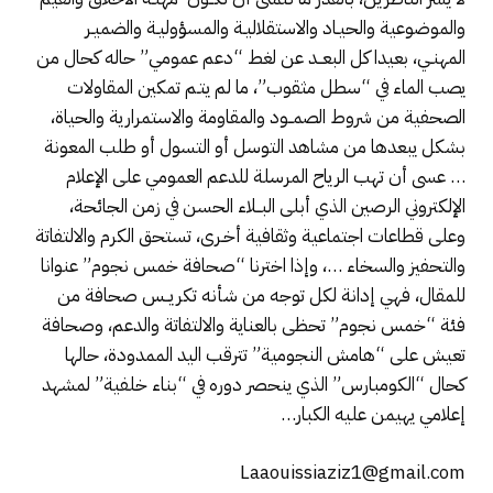
والموضوعية والحيـاد والاستقلاليـة والمسؤوليـة والضميـر
المهنـي، بعيدا كل البعــد عن لغط “دعم عمومي” حاله كحال من
يصب الماء في “سطل مثقوب”، ما لم يتـم تمكين المقاولات
الصحفية من شروط الصمــود والمقاومة والاستمرارية والحياة،
بشكل يبعدها من مشاهد التوسل أو التسول أو طلب المعونة
… عسى أن تهب الرياح المرسلة للدعم العمومي على الإعلام
الإلكتروني الرصين الذي أبلى البــلاء الحسن في زمن الجائحة،
وعلى قطاعات اجتماعية وثقافية أخـرى، تستحق الكرم والالتفاتة
والتحفيز والسخاء …، وإذا اخترنا “صحافة خمس نجوم” عنوانا
للمقال، فهي إدانة لكل توجه من شأنه تكريــس صحافة من
فئة “خمس نجوم” تحظى بالعناية والالتفاتة والدعم، وصحافة
تعيش على “هامش النجومية” تترقب اليد الممدودة، حالها
كحال “الكومبارس” الذي ينحصر دوره في “بناء خلفية” لمشهد
إعلامي يهيمن عليه الكبار…
Laaouissiaziz1@gmail.com