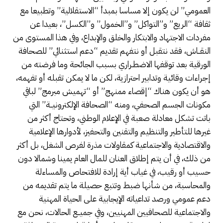
العمومي” لن يكون إلا مساسا بمبدأ “الاستقلالية” وتطبيعا مع
ثقافة “الريع” و”التواكل” و”الخمول” و”الكسل”، بعيدا عن
مفردات الاجتهاد والابتكار والخلق والإبداع، وفي هذا المستوى من
النقــاش، فقد نتقبل أو نتفهم تقديم “دعم استثنائي” للصحافة
الورقية بعد توقفها الاضطـراري بسبب الجائحة وما فرضته من
إجراءات وقائية وتدابير احترازية، لكن ما لا يمكن تقبله أو تفهمه،
هو أن يكون هناك “إقصاء ممنهج” أو “تهميش مبرمج” لباقي
مكونات الجسم الصحفي، ومنه “الصحافة الإلكترونيــة” التي
باتت تشكل معادلة صعبة في الإعلام الوطني، وتحتاج أكثر من
غيرها للتأطير والتنظيم والتقنين والتحفيز، لأدوارها الإعلامية
والاقتصادية والاجتماعية كمقاولات مذرة لفرص الشغل، بل أكثر
من ذلك، في أن يتم إطلاق العنان للمال العام يمينا وشمالا دون
حسيب أو رقيب، في غياب أية إرادة للافتحاص والمساءلة
والمحاسبة، من شأنها ضبط وتتبع حصيلة ما يتم تقديمه من
دعم عمومي ورصد تداعياته الإيجابية على الحياة المهنية
والاجتماعية للصحافيين المهنيين، وفي جميــع الحالات، نحن مع