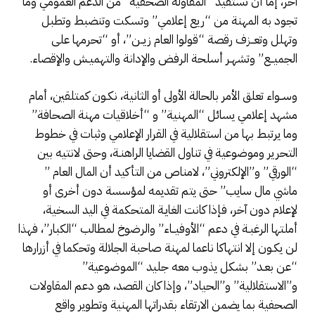
آخر، إما أن تستفيد “المقاولة الصحفية” من الدعم العمومي وما
تجود به المهنة من “ريع إعلامي” وتسكت وتنضبط وتطبل
وتهلل وتعــزف رقصة “قولوا العام زيــن”، أو “تحرمها على
الجميــع” وتشهـر أسلحة الرفض والإدانة والتهميـش والإقصاء.
وســواء تعلق الأمر بالحالة الأولى أو الثانية، نكـون كمتلقين، أمام
مشهد إعلامي يسائل “المهنية” و “أخلاقيات مهنة الصحافة”
وما يرتبط بها من استقلالية في القرار الإعلامي وثبات في خطوط
التحرير وموضوعية في تناول القضايا الراهنـة، وحتى لانتيه بين
“الورقي” و”الإلكتروني”، لامناص من التأكيد أن المال العام ”
ماشي مال سايب” حتى يتم تقديمه لمؤسسة دون أخرى أو
لإعلام دون آخر، فإذا كانت الغايـة المتحكمة في اليد السخية،
أملتها الرغبـة في دعم “الأوفيــاء” والرضوخ لمطالب “الكبار”، فهذا
لن يكـون إلا انتهاكا ناعما لمهنة صاحبة الجلالة وتحكما في أزرارها
“عن بعـد” بشكل يذوب معه جليد “الموضوعية”
و”الاستقلالية” و”الحياد”، وإذا كان القصد، هو دعم المقاولات
الصحفية بما يضمن الارتقاء بقدراتها المهنية وتطوير واقع