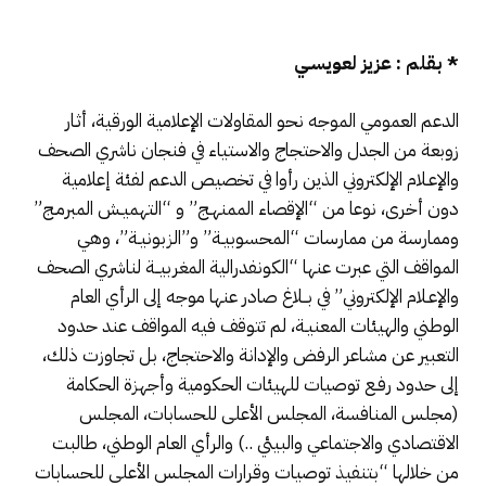
* بقلم
:
عزيز لعويسـي
الدعم العمومي الموجه نحو المقاولات الإعلامية الورقية، أثـار
زوبعة من الجدل والاحتجاج والاستياء في فنجان ناشري الصحف
والإعـلام الإلكتروني الذين رأوا في تخصيص الدعم لفئة إعلامية
دون أخرى، نوعا من “الإقصاء الممنهـج” و “التهميـش المبرمـج”
وممارسة من ممارسات “المحسوبيـة” و”الزبونيـة”، وهي
المواقف التي عبرت عنها “الكونفدرالية المغربيــة لناشري الصحف
والإعـلام الإلكتروني” في بــلاغ صادر عنها موجه إلى الرأي العام
الوطني والهيئات المعنيـة، لم تتوقف فيه المواقف عند حدود
التعبير عن مشاعر الرفض والإدانة والاحتجاج، بل تجاوزت ذلك،
إلى حدود رفـع توصيات للهيئات الحكومية وأجهزة الحكامة
(مجلس المنافسة، المجلس الأعلى للحسابات، المجلس
الاقتصادي والاجتماعي والبيئي ..) والرأي العام الوطني، طالبت
من خلالها “بتنفيذ توصيات وقرارات المجلس الأعلى للحسابات