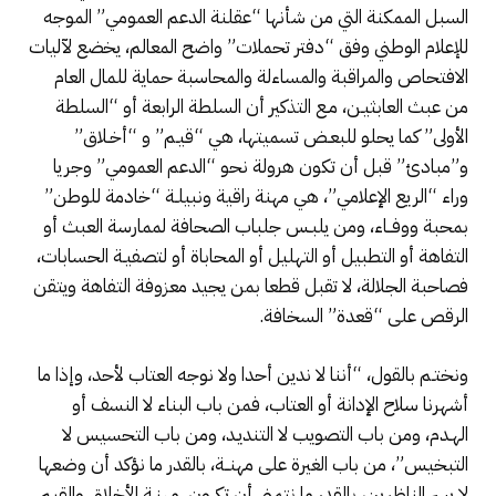
السبل الممكنة التي من شأنها “عقلنة الدعم العمومي” الموجه
للإعلام الوطني وفق “دفتر تحملات” واضح المعالم، يخضع لآليات
الافتحاص والمراقبة والمساءلة والمحاسبة حماية للمال العام
من عبث العابثيـن، مـع التذكير أن السلطة الرابعة أو “السلطة
الأولى” كما يحلو للبعـض تسميتها، هي “قيـم” و “أخـلاق”
و”مبادئ” قبل أن تكون هرولة نحو “الدعم العمومي” وجريا
وراء “الريع الإعلامي”، هي مهنة راقية ونبيلـة “خادمة للوطن”
بمحبة ووفــاء، ومن يلبـس جلباب الصحافة لممارسة العبث أو
التفاهة أو التطبيل أو التهليل أو المحاباة أو لتصفيـة الحسابات،
فصاحبة الجلالة، لا تقبل قطعا بمن يجيد معزوفة التفاهة ويتقن
الرقص على “قعدة” السخافة.
ونختـم بالقول، “أننا لا ندين أحدا ولا نوجه العتاب لأحد، وإذا ما
أشهرنا سلاح الإدانة أو العتاب، فمن باب البناء لا النسف أو
الهـدم، ومن باب التصويب لا التنديـد، ومن باب التحسيس لا
التبخيس”، من باب الغيرة على مهنــة، بالقدر ما نؤكد أن وضعها
لا يسر الناظرين، بالقدر ما نتمنى أن تكــون مهنـة الأخلاق والقيم