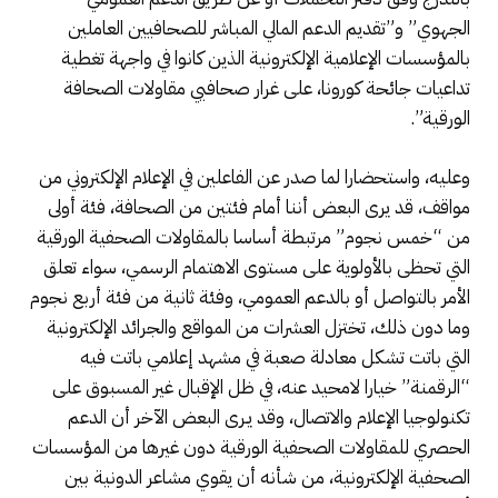
الجهوي” و”تقديم الدعم المالي المباشر للصحافيين العاملين
بالمؤسسات الإعلامية الإلكترونية الذين كانوا في واجهة تغطية
تداعيات جائحة كورونا، على غرار صحافيي مقاولات الصحافة
الورقية”.
وعليه، واستحضارا لما صدر عن الفاعلين في الإعلام الإلكتروني من
مواقف، قد يرى البعض أننا أمام فئتين من الصحافة، فئة أولى
من “خمس نجوم” مرتبطة أساسا بالمقاولات الصحفية الورقية
التي تحظى بالأولوية على مستوى الاهتمام الرسمي، سواء تعلق
الأمر بالتواصل أو بالدعم العمومي، وفئة ثانية من فئة أربع نجوم
وما دون ذلك، تختزل العشرات من المواقع والجرائد الإلكترونية
التي باتت تشكل معادلة صعبة في مشهد إعلامي باتت فيه
“الرقمنة” خيارا لامحيد عنه، في ظل الإقبال غير المسبوق على
تكنولوجيا الإعلام والاتصال، وقد يـرى البعض الآخر أن الدعم
الحصري للمقاولات الصحفية الورقية دون غيرها من المؤسسات
الصحفية الإلكترونية، من شأنه أن يقوي مشاعر الدونية بين