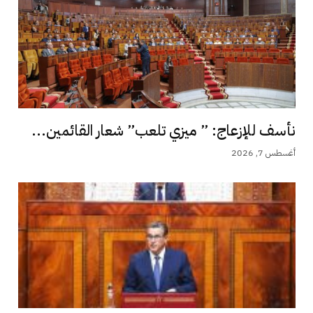
نأسف للإزعاج: ” ميزي تلعب” شعار القائمين...
أغسطس 7, 2026