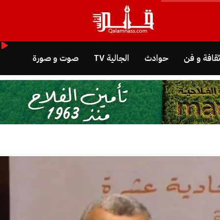
قافة و فن
حوادث
الجالية TV
صوت و صورة