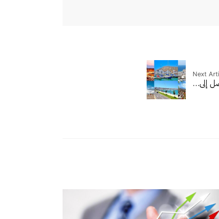
Next Arti
صل إلى…