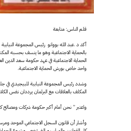
قلم الناس: متابعة
أكد د .عبد الله بووانو رئيس المجموعة النيابي
بالحماية الاجتماعية وهو ما ينسف بحسبه المكت
الحماية الاجتماعية في عهد حكومة سعد الدين ال
واحد خاص بورش الحماية الاجتماعية.
المكلف بالعلاقات مع البرلمان يرددان نفس الكل
واعتبر ” نحن أمام أكبر حكومة شركات ومصالح كبرى في تاريخ المغرب، و
وأشار أن قانون السجل الاجتماعي الموحد ومرسو
كل القوانين والمراسيم التي تخص مشروع الحماية 