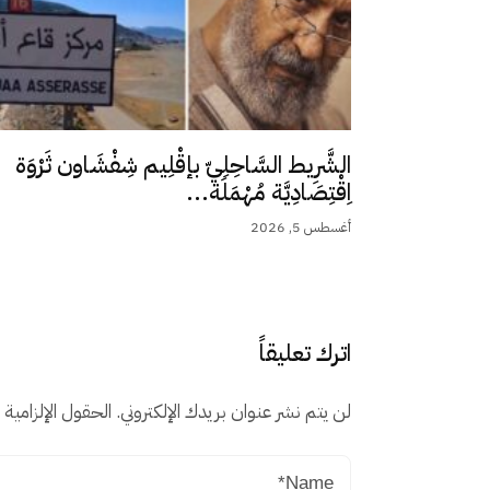
الشَّرِيط السَّاحِلِيّ بإقْلِيم شِفْشَاون ثَرْوَة
اِقْتِصَادِيَّة مُهْمَلَة...
أغسطس 5, 2026
اترك تعليقاً
لن يتم نشر عنوان بريدك الإلكتروني.
الحقول الإلزامية م