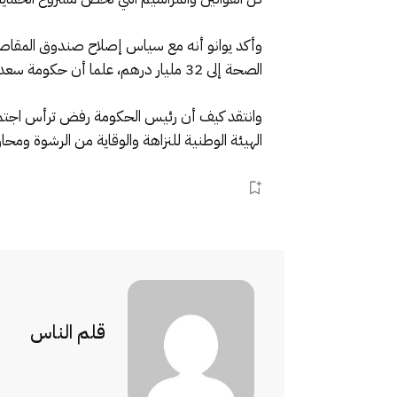
وأكد يوانو أنه مع سياس إصلاح صندوق المقاصة من
الصحة إلى 32 مليار درهم، علما أن حكومة سعد الدين العثماني قبلها منحت 3 مليار درهم للمستشفيات الجامعية، وخصصت 9 مليار درهم للتلقيحات.
وانتقد كيف أن رئيس الحكومة رفض ترأس اجتما
الهيئة الوطنية للنزاهة والوقاية من الرشوة ومح
قلم الناس