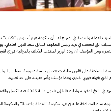
ة لحزب العدالة والتنمية، في تصريح له أن حكومة عزيز أخنوش “تكذب” بش
سبات التي تحققت في عهد رئيس الحكومة السابق سعد الدين العثماني. ب
عثماني، ومن المؤسف أن يردد الوزير المنتدب المكلف بالميزانية فوزي 
وشدد رئيس المجموعة النيابية للبيجيدي في جلسة المصادقة على قانون
ام الذي يقوله فوزي لقجع، وهذا مؤسف وأمر معيب، على حد تعبيره.
لذلك قلنا إن قانون مالية 2025 فيه الكسل والفشل ولذلك صوتنا ضده”.
مه تمت المصادقة عليه في عهد حكومة “العدالة والتنمية” والحكومة الي
الاجتماعية.