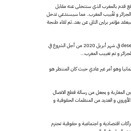
لثاني لطنجة سنة 1905 و حادث ميناء أكادير سنة 1911..فقط من أجل موقع قدم بالمغرب الذي ستتخلى عنه مقابل
نسية..و ستستمر أحداث العنف و القتل وحرب الآبار في ليبيا حتى بعد مؤتمر برلين 2020 بحضور الجزائر و تَغْييب المغرب.. مما سيستدعي تدخل
زنيقة في شتنبر و أكتوبر 2020..و ببروز معطيات إيجابية سيعقد مؤتمر برلين الثاني عن بعد..ثم لقاء طنجة
لكن الحدث المثير هو إعلان وزير الطاقة الجزائري في فبراير 2020 عن توقيع اتفاق جديد بين sonelgaz مع مسؤولي desertec في شهر أبريل 2020 من أجل الشروع في
مانيا وهو أمر غير عادي حيث كان المنتظر هو
ن المغاربة و يجعل من رسالة قطع الاتصال
الأوروبي و العديد من المنظمات الحقوقية و
شراكات اقتصادية و اجتماعية و حقوقية تحترم