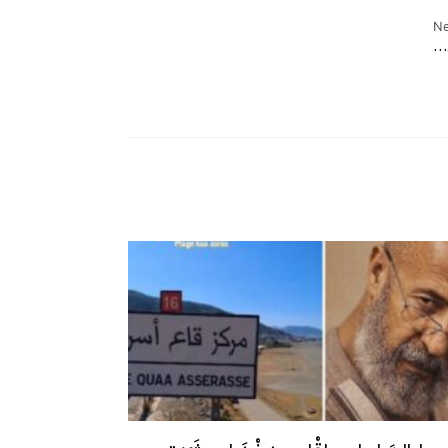
Ne
س…