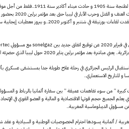
كما أن التاريخ يذكرنا بزيارة الامبراطور غليوم ا
قطعة كبيرة بالكونغو الفر
جديد للمغرب إلى جانب الأمم المتحدة، وهكذا عُقدت لقاءات بو
برلين يناير 2020 حول ليبيا الذي حضرته الجزائر و تم تغييب المغرب…
باستقبال الرئيس الجزائري في رحلة علاج طويلة جدا بمستشفى عسكري بأل
 و للتاريخ الاستعماري..
بيرة ” من سوء تفاهمات عميقة ” بين سفارة ألمانيا بالرباط و المسؤولي
 يعلم الجميع حجم قوتها الاقتصادية و المالية و العضو القوي في الإتحاد 
ن مسؤولي الديبلوماسية المغربية..
ت مغربية / ألمانية يسودها احترام الخصوصيات الوطنية و السيادية و عقد 