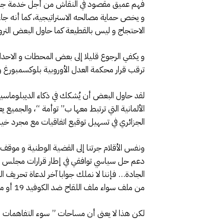
فهم عميق مقصود في النقاش من أجل خدمة جهات
و يخص حماية مصالحه الاستراتيجية، كما أنه جاء
الاحتجاج و ليس بالقطيعة كما حاول البعض الترو
و يكفي الرجوع قليلا إلى بعض المحطات و الاحد
ترقب قرار محكمة العدل الأوروبية بلوكسمبورغ وا
لقد حاول البعض أن يُشكك في ذكاء الديبلوماسية
الألمانية التي ترتبط معها ب” توأمة “، والجميع 
الجزائري في تسهيل توقيع اتفاقيات مع مجرد خي
ونفس الأقلام جرتنا إلى القضية الوطنية و موقف أ
دعم حل سياسي توافقي في إطار قرارات مجلس الأمن
الجادة… فإننا لا نملك جوابا آخر لدعاة تحريف ا
من ملف سواء ملف اللقاح ضد الكوفيد 19 أو ملف الصحراء المغربية..
لكن هذا لا يعني أن مساحات ” سوء التفاهمات الع