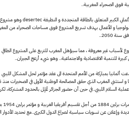
جية فوق الصحراء المغربية..
وهنا لا بد من استحضار عاملين أولا 
 المشروع لأسباب غير معروفة ، مما سيؤهل المغرب للتربع على المشروع الطاقي ا
بيرة للتنمية الاقتصادية والاجتماعية.. وهو شيء أزعج الجيران..
نيا ، مؤتمر برلين حول ليبيا..ففي يناير 2020 دعت ألمانيا بمباركة من الأمم المتحدة الى عقد مؤتمر 
لية السلام الليبي..في حين أن حضور الجزائر عُلٍل بالحدود المشتركة، لكن لي
و بذكر
يدة وإعلان عن تسويات سياسية لصراع الدول الكبرى..مع تحديد الأدوار ا