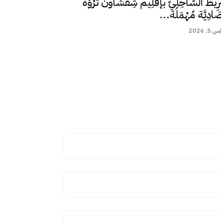
رِيط السَّاحِلِيّ بإقْلِيم شِفْشَاون ثَرْوَة
ِصَادِيَّة مُهْمَلَة...
 2026