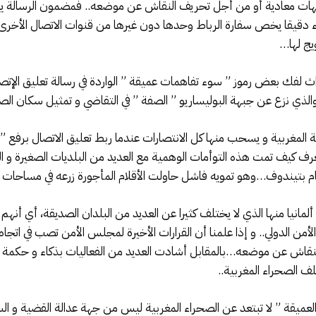
 معادية أو من أجل تحريف النقاش عن موضعه.. فمضمون الرسالة يبقى
 دقيقا يخص سفارة الرباط وحدها دون غيرها من قنوات الاتصال الأخرى مع
يج لها…
اث لفك بعض رموز ” سوء تفاهمات عميقة ” الواردة في رسالة تعليق الإت
لذي نزع عن جبهة البوليساريو ” الصفة ” في التقاضي و تمثيل سكان الصحر
 المغربية و يسحب منها كل الانتصارات عندما ربط تعليق الاتصال برفع ”
يعرف كيف تمت هذه التوأمات الوهمية مع العديد من البلديات الصغيرة و القر
ام بتيندوف…وهو تمويه فاشل حاولت الأقلام المأجورة زرعه في مساحات 
لمانيا منها الذي لا يختلف كثيرا عن العديد من البلدان الصديقة، أي أنهم 
 الدولي.. و إذا علمنا أن القرارات الأخيرة لمجلس الأمن تصب في اتجاه تث
لنقاش عن موضعه…بالمقابل أشادت العديد من الفعاليات بذكاء و حكمة الدي
ميقة ” لا تبتعد عن الصحراء المغربية ليس من جهة عدالة القضية و السيا