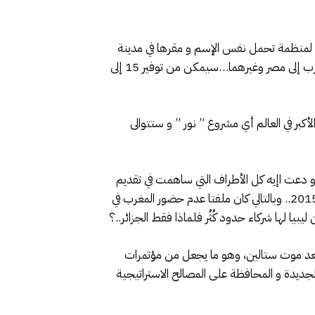
، المشروع الألماني الكبير المتعلق بالطاقة المتجددة و النظيفة desertec وهو مشروع لمنظمة تحمل نفس الإسم و مقرها في مدينة
مونيخ الألمانية مع شركاء من عالم الصناعة والتكنولوجيا و الأعمال بهدف تسريع المشروع فوق مساحات الصحراء من المغرب إلى مصر وغيرهما…سيمكن من توفير 15 إلى
لأكبر في العالم أي مشروع ” نور ” و ستتوالى
لحل المشكل الليبي و دعت اإيه كل الأطراف التي ساهمت في تقديم
الحلول و أيضا الجزائر لأنها دولة حدودية مع ليبيا و استثني المغرب الذي حقق المصالحة الوطنية الأولى في الصخيرات منذ 2015.. وبالتالي كان ملفتا عدم حضور المغرب في
بيا لها شركاء حدود كُثُر فلماذا فقط الجزائر..؟
نا لمؤتمر برلين 2020، فإننا نستحضر مؤتمرات برلين 1884 من أجل تقسيم أفريقيا الغربية و مؤتمر برلين 1954 بعد موت ستالين، وهو ما يجعل من مؤتمرات
لجديدة و المحافظة على المصالح الاستراتيجية