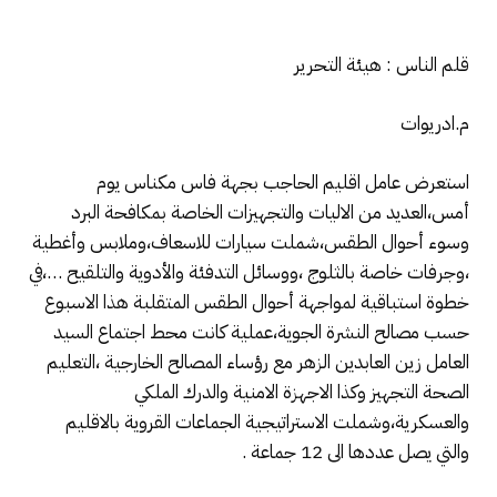
قلم الناس : هيئة التحرير
م.ادريوات
استعرض عامل اقليم الحاجب بجهة فاس مكناس يوم
أمس،العديد من الاليات والتجهيزات الخاصة بمكافحة البرد
وسوء أحوال الطقس،شملت سيارات للاسعاف،وملابس وأغطية
،وجرفات خاصة بالثلوج ،ووسائل التدفئة والأدوية والتلقيح …،في
خطوة استباقية لمواجهة أحوال الطقس المتقلبة هذا الاسبوع
حسب مصالح النشرة الجوية،عملية كانت محط اجتماع السيد
العامل زين العابدين الزهر مع رؤساء المصالح الخارجية ،التعليم
الصحة التجهيز وكذا الاجهزة الامنية والدرك الملكي
والعسكرية،وشملت الاستراتيجية الجماعات القروية بالاقليم
والتي يصل عددها الى 12 جماعة .