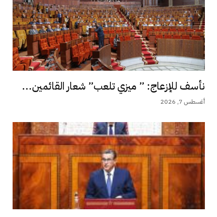
نأسف للإزعاج: ” ميزي تلعب” شعار القائمين...
أغسطس 7, 2026