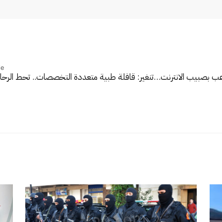
le
اعب بصبيب الانترنت…
تنغير: قافلة طبية متعددة التخصصات.. تحط الرح