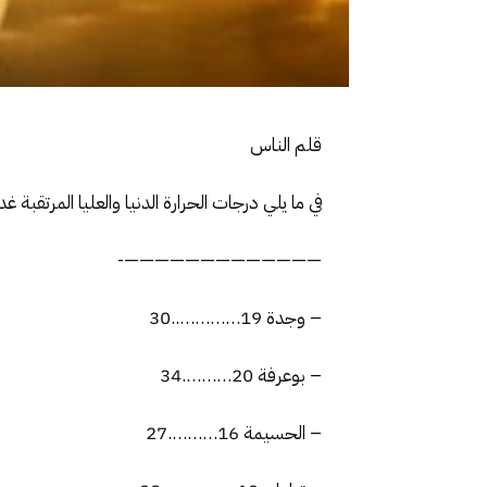
قلم الناس
في ما يلي درجات الحرارة الدنيا والعليا المرتقبة غ
—————————————-
– وجدة 19…………..30
– بوعرفة 20……….34
– الحسيمة 16……….27