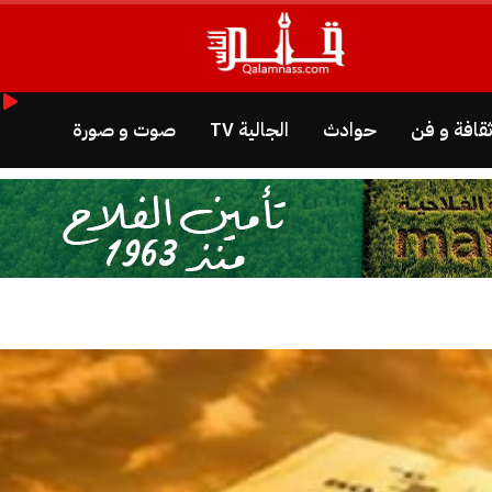
قافة و فن
حوادث
الجالية TV
صوت و صورة