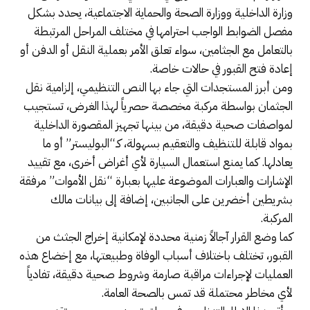
وزارة الداخلية ووزارة الصحة والحماية الاجتماعية، يحدد بشكل
مفصل الضوابط الواجب احترامها في مختلف المراحل المرتبطة
بالتعامل مع الجثامين، سواء تعلق الأمر بعملية النقل أو الدفن أو
إعادة فتح القبور في حالات خاصة.
ومن أبرز المستجدات التي جاء بها النص التنظيمي، إلزامية نقل
الجثمان بواسطة مركبة مخصصة حصرياً لهذا الغرض، تستجيب
لمواصفات صحية دقيقة، من بينها تجهيز المقصورة الداخلية
بمواد قابلة للتنظيف والتعقيم بسهولة، كـ“البوليستر” أو ما
يعادلها. كما يمنع استعمال السيارة لأي أغراض أخرى، مع تقييد
الإشارات والعبارات الموضوعة عليها بعبارة “نقل الأموات” مرفقة
بشريطين أخضرين على الجانبين، إضافة إلى بيانات مالك
المركبة.
كما وضع القرار آجالاً زمنية محددة لإمكانية إخراج الجثث من
القبور، تختلف باختلاف أسباب الوفاة وطبيعتها، مع إخضاع هذه
العمليات لإجراءات مراقبة صارمة وشروط صحية دقيقة، تفادياً
لأي مخاطر محتملة قد تمس بالصحة العامة.