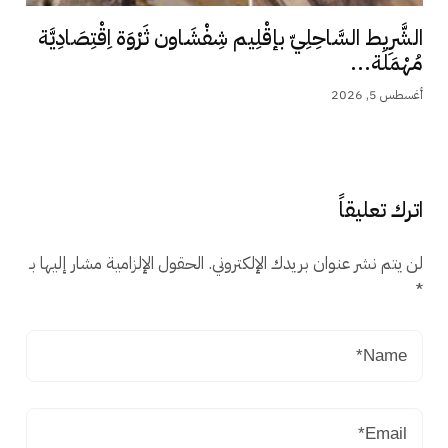
الشَّرِيط السَّاحِلِيّ بإقْلِيم شِفْشَاون ثَرْوَة اِقْتِصَادِيَّة
مُهْمَلَة...
أغسطس 5, 2026
اترك تعليقاً
لن يتم نشر عنوان بريدك الإلكتروني.
الحقول الإلزامية مشار إليها بـ
*