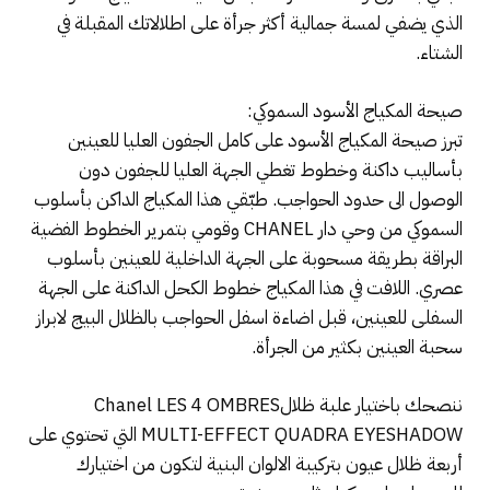
الذي يضفي لمسة جمالية أكثر جرأة على اطلالاتك المقبلة في
الشتاء.
صيحة المكياج الأسود السموكي:
تبرز صيحة المكياج الأسود على كامل الجفون العليا للعينين
بأساليب داكنة وخطوط تغطي الجهة العليا للجفون دون
الوصول الى حدود الحواجب. طبّقي هذا المكياج الداكن بأسلوب
السموكي من وحي دار CHANEL وقومي بتمرير الخطوط الفضية
البراقة بطريقة مسحوبة على الجهة الداخلية للعينين بأسلوب
عصري. اللافت في هذا المكياج خطوط الكحل الداكنة على الجهة
السفلى للعينين، قبل اضاءة اسفل الحواجب بالظلال البيج لابراز
سحبة العينين بكثير من الجرأة.
ننصحك باختيار علبة ظلالChanel LES 4 OMBRES
MULTI-EFFECT QUADRA EYESHADOW التي تحتوي على
أربعة ظلال عيون بتركيبة الالوان البنية لتكون من اختيارك