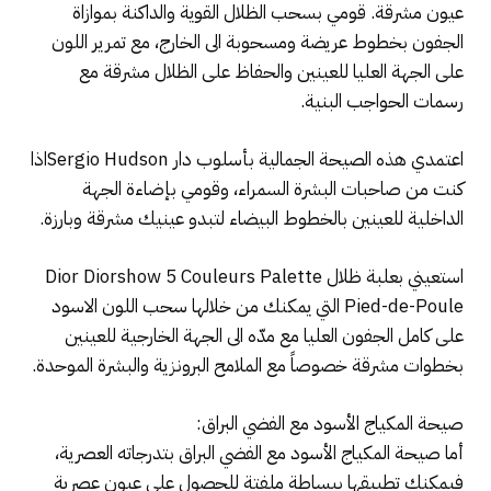
عيون مشرقة. قومي بسحب الظلال القوية والداكنة بموازاة
الجفون بخطوط عريضة ومسحوبة الى الخارج، مع تمرير اللون
على الجهة العليا للعينين والحفاظ على الظلال مشرقة مع
رسمات الحواجب البنية.
اعتمدي هذه الصيحة الجمالية بأسلوب دار Sergio Hudsonاذا
كنت من صاحبات البشرة السمراء، وقومي بإضاءة الجهة
الداخلية للعينين بالخطوط البيضاء لتبدو عينيك مشرقة وبارزة.
استعيني بعلبة ظلال Dior Diorshow 5 Couleurs Palette
Pied-de-Poule التي يمكنك من خلالها سحب اللون الاسود
على كامل الجفون العليا مع مدّه الى الجهة الخارجية للعينين
بخطوات مشرقة خصوصاً مع الملامح البرونزية والبشرة الموحدة.
صيحة المكياج الأسود مع الفضي البراق:
أما صيحة المكياج الأسود مع الفضي البراق بتدرجاته العصرية،
فيمكنك تطبيقها ببساطة ملفتة للحصول على عيون عصرية