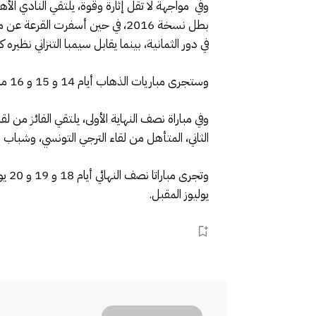
وفي مواجهة لا تقل إثارة وقوة، يلتقي النادي ا
بطل نسخة 2016، في حين أسفرت ال
في دور الثمانية، بينما يقابل سيمبا التنزاني نظيره
وستجرى مباريات الذهاب أيام 14 و 15 و 16 ماي المقبل، ومباريات الإياب أيام 21 و 22 و 23 من نفس الشهر.
وفي مباراة نصف النهاية الأولى، يلتقي الفائز من ل
الثاني، المتأهل من لقاء الترجي التونسي، وشباب
يوليوز المقبل.