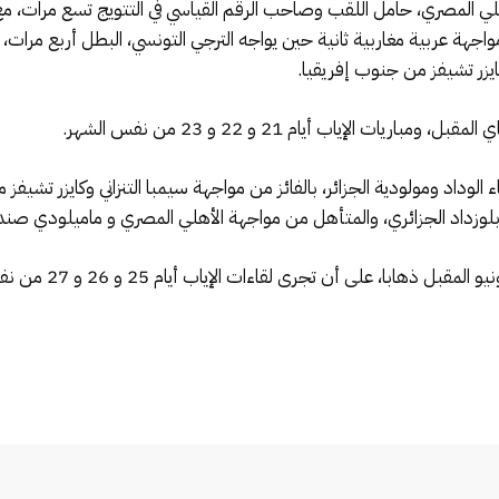
لأهلي المصري، حامل اللقب وصاحب الرقم القياسي في التتويج تسع مرات، 
قرعة عن مواجهة عربية مغاربية ثانية حين يواجه الترجي التونسي، البطل أربع مر
 كايزر تشيفز من جنوب إفريقيا.
قاء الوداد ومولودية الجزائر، بالفائز من مواجهة سيمبا التنزاني وكايزر تشي
 بلوزداد الجزائري، والمتأهل من مواجهة الأهلي المصري و ماميلودي صندا