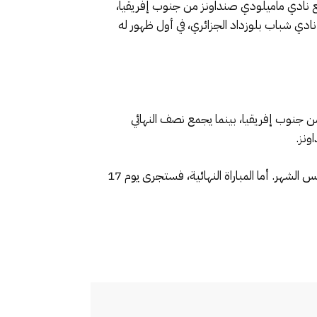
مع نادي ماميلودي صنداونز من جنوب إفريقيا،
ات، نادي شباب بلوزداد الجزائري، في أول ظهور له
فز من جنوب إفريقيا، بينما يجمع نصف النهائي
ونز.
وتجرى مباراتا نصف النهائي أيام 18 و 19 و 20 يونيو المقبل ذهابا، على أن تجرى لقاءات الإياب أيام 25 و 26 و 27 من نفس الشهر. أما المباراة النهائية، فستجرى يوم 17