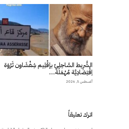
الشَّرِيط السَّاحِلِيّ بإقْلِيم شِفْشَاون ثَرْوَة
اِقْتِصَادِيَّة مُهْمَلَة...
أغسطس 5, 2026
اترك تعليقاً