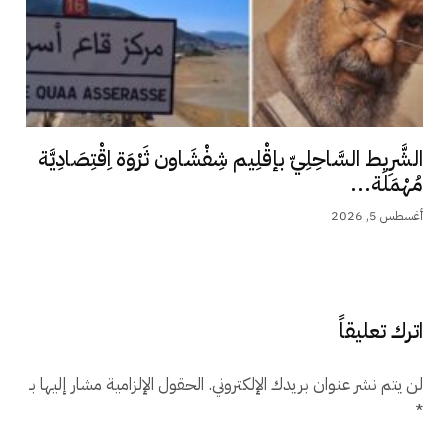
الشَّرِيط السَّاحِلِيّ بإقْلِيم شِفْشَاون ثَرْوَة اِقْتِصَادِيَّة
مُهْمَلَة...
أغسطس 5, 2026
اترك تعليقاً
لن يتم نشر عنوان بريدك الإلكتروني.
الحقول الإلزامية مشار إليها بـ
*