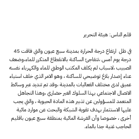
قلم الناس: هيئة التحرير
في ظل ارتفاع درجة الحرارة بمدينة سبع عيون والتي فاقت 45
درجة يوم أمس ،تتفاجئ الساكنة بالانقطاع المتكرر للماء،وضعف
الصبيب ،لاسباب لم يكلف المكتب الوطني للماء والكهرباء نفسه
عناء إصدار بلاغ توضيحي للساكنة ، وهو الامر الذي خلف استياء
عميق لدى مختلف الفعاليات بالمدينة ،وقد تم تنديد عبر وسائط
الاتصال الاجتماعي بهذا السلوك الغير حضاري ،وهذا التجاهل
المتعمد للمسؤولين عن تذبير هذه المادة الحيوية ، والتي يجب
عليها الاستثمار بهدف تقوية الشبكة والبحث عن موارد مائية
أخرى ، خصوصا وأن الفرشة المائية بمنطقة سبع عيون باقليم
الحاجب غنية جدا بالماء.