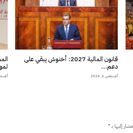
قانون المالية 2027: أخنوش يبقي على
الم
دعم...
لمو
أغسطس 6, 2026
أغسطس 6,
شار إليها بـ
*