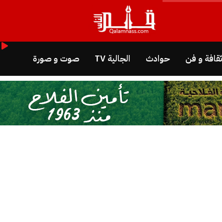
قافة و فن
حوادث
الجالية TV
صوت و صورة