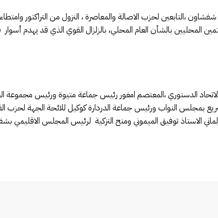
شفشاون ،التابعين لحزب الاصالة والمعاصرة ، النزول من التراكتور وامت
ين المحليين بالشأن العام المحلي، بالزلزال القوي الذي قد يهدم أسوار قل
الاتحاد الدستوري ،المعتصم امغور رئيس جماعة متيوة ورئيس مجموعة الجم
تشريع بمجلس النواب ورئيس جماعة الدردارة كوكيل للائحة الجهة لحزب 
برلماني الاستاذ توفيق الميموني ومنح التزكية لرئيس المجلس الاقليمي بش