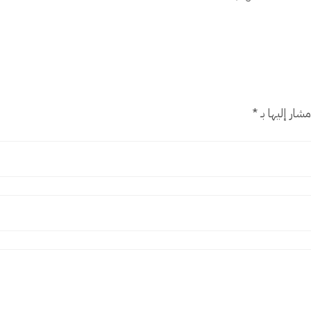
شار إليها بـ
*