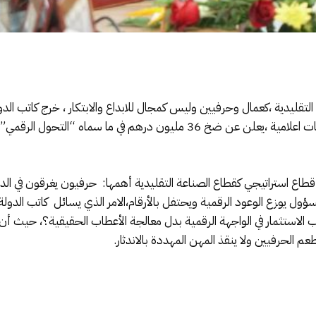
 التقليدية ،كعمال وحرفيين وليس كمجال للابداع والابتكار ، خرج كاتب الدو
الاجتماعي والتضامني، لحسن السعدي في تصريحات اعلامية ،يعلن عن ضخ 36 مليون
قطاع استراتيجي كقطاع الصناعة التقليدية أهمها: حرفيون يغرقون في ال
ول يوزع الوعود الرقمية ويحتفل بالأرقام،الامر الذي يسائل كاتب الدولة 
الاستثمار في الواجهة الرقمية بدل معالجة الأعطاب الحقيقية؟، حيث أ
طعم الحرفيين ولا ينقذ المهن المهددة بالاندثار.