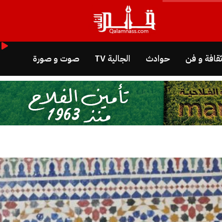
قافة و فن
حوادث
الجالية TV
صوت و صورة