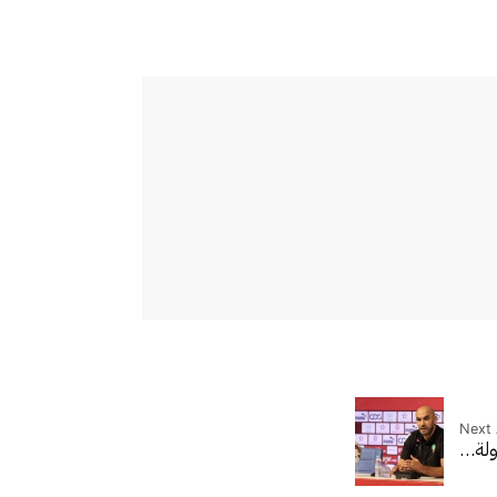
Next 
اولة…