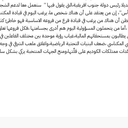
ديلا رئيس دولة جنوب افريقية،التي يقول فيها ” سنعمل معا لدعم ال
أس”، إن من يعتقد على أن هناك شخص ما، يرغب اليوم في قيادة المكتب ا
 أن هناك من يرغب في قيادة فرع من فروعه الاساسية فهو خاطئ كذل
،أما من يتحملون المسؤولية اليوم هم أدرى بجسامتها ،فكل فروعها تعاني
مونين يطالبون بمستحقاتهم المالية،غياب رؤية موحدة بين مختلف الفاعلين 
ضي المكناسي ،ضعف البنيات التحتية الرياضية،واغلاق ملعب الشرفي في وجه 
ئدات ممتلكات الكوديم على قلّتها،ومنح الجهات المنتخبة يزكي بشكل سل