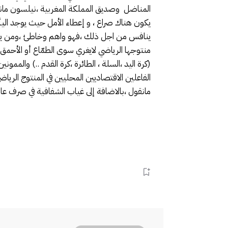
المناضل وصديق المملكة المغربية ،نيلسون مان
يكون هناك صراع ، و إعطاء الأمل حيث يوجد الي
ينافس من اجل ذلك ،فهو واهم وخاطئ ،ومن يظن
منتوجها الرياضي لايغري سوى الطمّاع أو الأحمق 
(كرة اليد ،السلة ، الطائرة ،كرة القدم ..) والم
الفاعلين الاقتصاديين المحليين في المنتوج الريا
مانقول ،بالاضافة إلى غياب الشفافية في صرف عا