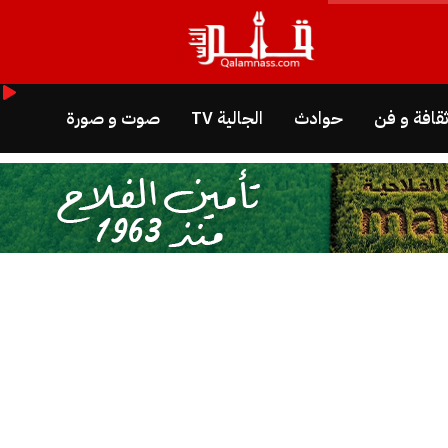
قافة و فن
حوادث
الجالية TV
صوت و صورة