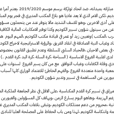
إن انهزام فريق النادي الرياضي ال
وديم ،لكن الامر الذي لا يعد عاديا هو بلاغ المكتب المديري في فجر يوم المبا
على أدى الاخرين ،وهو للاسف الشديد مالا يتوفر عند من يتحملون مسؤول
حث عن من سيتولى شؤون تسيير الكوديم وكذا توفير الامكانيات المالية 
مدرب ،المكتب )وتعيين زيد أو عمر في قيادة مكتب الكوديم ،المهم اليوم ه
د وغياب النية الصادقة في انقاد الفريق ،والرؤية الاستراتيجية لاخراج الكو
ية في بعض الاحيان ،فالحياد السلبي للسلطة وعدم تطبيق القانون بخصوص
وديم (101) ،وانعدام الثقة لدى اغلبية الفروع الاساسية ( السباحة ،كرة السلة ،كرة اليد ،ك
النادي وقلة الكفاءات وغياب التوافق مع من كان يسير الفروع لسنوات ع
30/0 والانضمام تحت جمعية واحدة متعددة الفروع ،والفهم الخاطئ للاعتماد الوزاري 
غيورين عن المساهمة في تسيير وتدبير شؤون الكوديم .
 في تسيير كرة القدم المكناسية ،على الاقل في نظر الجامعة الملكية المغر
 الهزيمة ،وهاهو اليوم يسارع الزمن ،ويهاتف كل المسؤولين والغيورين
ثانية ،محروم من دعم ممتلكات الكوديم ،وتبقى بلاغات المكتب المديري 
 وانتكاسة الكوديم ،لهذا ومن باب الحفاظ على المصلحة العليا للناد