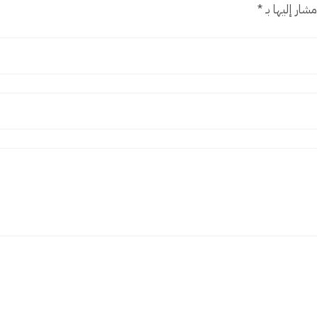
شار إليها بـ
*