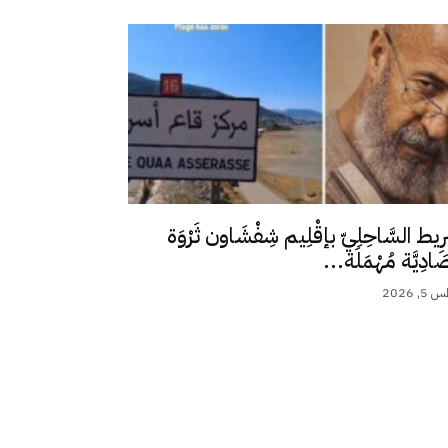
رِيط السَّاحِلِيّ بإقْلِيم شِفْشَاون ثَرْوَة
ِصَادِيَّة مُهْمَلَة...
 2026