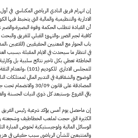
الادارية والتنظيمية والمالية التي يتخبط فيها الك
أن القيادة تتطلب الحكمة وقوة البصيرة،والصبر 
كافية لجبر الضرر ،والتهيئ القبلي للفريق والب
باب الحوار مع المعنيين الحقيقيين (اللاعبين ،ال
في انتظار ما سيحدث في الايام المقبلة ،بسبب العنا
الخاطئة تعطي بكل تاخير نتائج سلبية بل وكارث
للمجلس الاداري للك
الوضوح والشفافية في التدبير المالي لممتلكات 
المصادقة على قانون 9
باقي الفروع ،وستبعد كل ذوي النيات الحسنة وال
إن ماحصل يوم أمس يؤكد شرعية رئيس الفريق مرزاق
الكثيرة التي حجت لملعب الخطاطيف وشجعته رغم
الوسائل المالية ولوجيستيكية لخوض المبارة ال
والمتتبعين للشأن الرياضي سبب حقيقي في هزيمة