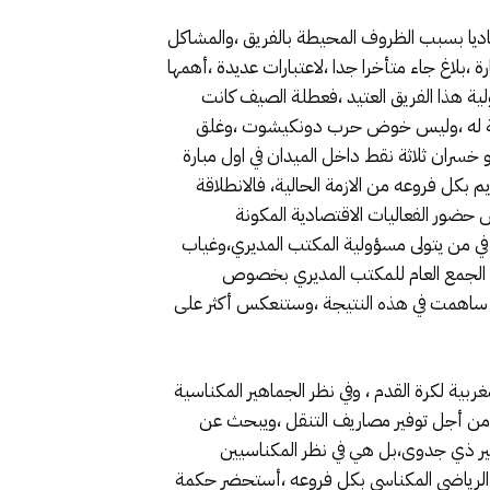
مكناسي في أول مباراته بميدانه، ضد اتحاد تواركة برسم موسم 2019/2020 ،يعتبر أمرا عاديا بسبب الظروف المحيطة بالفريق ،والمشاكل
رة ،بلاغ جاء متأخرا جدا ،لاعتبارات عديدة ،أهمها
ية هذا الفريق العتيد ،فعطلة الصيف كانت
الكافية له ،وليس خوض حرب دونكيشوت ،وغلق
و خسران ثلاثة نقط داخل الميدان في اول مبارة
ديم بكل فروعه من الازمة الحالية، فالانطلاقة
 حضور الفعاليات الاقتصادية المكونة
رة القدم ..) في من يتولى مسؤولية المكتب المديري،وغياب
لى الجمع العام للمكتب المديري بخصوص
كلها أسباب ساهمت في هذه النتيجة ،وستنعكس أكثر على
بية لكرة القدم ، وفي نظر الجماهير المكناسية
 من أجل توفير مصاريف التنقل ،ويبحث عن
غير ذي جدوى،بل هي في نظر المكناسيين
ي الرياضي المكناسي بكل فروعه ،أستحضر حكمة