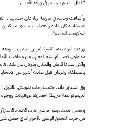
“المال” الذي يستثمر في ورقة الأعيان”.
وأضافت رحاب، في تدوينة لها، على حسابها بـ”الفي
الانتخابية كان قادة وأعضاء البيجيدي متأكدين م
الحكومية الحالية”.
وزادت البرلمانية، “اخترنا تمرين التشبيب، ومعه
يحاولون فصل الإسلام المغربي عن محاضنه الأماز
ولكن سياقا الزمان والمكان يقولان غير ذلك، فال
بالمنطقة، والزمان قبل ثمانية أشهر من الانتخابات
وفي السياق ذاته، ختمت رحاب تدوينتها بالقول “ب
الديموقراطية شريطة اختيارها بروفايلات ووجوه 
من حزب التجمع الوطني للأحرار الذي حصل على ـ9695 صوتاً، وحصل مرشح العدالة والتنمية على 8364 صوتا