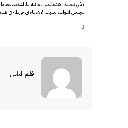
ويأتي تنظيم الانتخابات الجزئية بالراشدية، بعد
مجلس النواب، بسبب الاشتباه في تورطه في قضية “اختلاس وتبديد نحو 74 مليون من ميز
قلم الناس