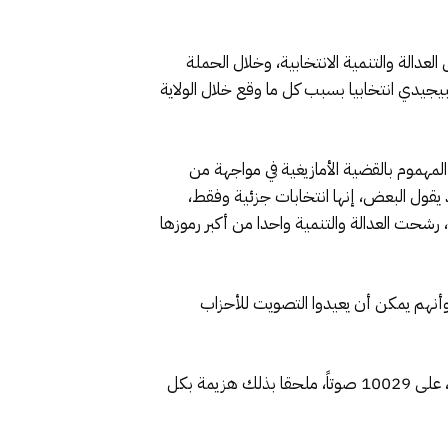
عدالة والتنمية الانتخابية، وخلال الحملة
بيجيدي انتخابيا بسبب كل ما وقع خلال الولاية
لمهموم بالقضية الأمازيغية في مواجهة من
يقول البعض، إنها انتخابات جزئية وفقط،
 رشحت العدالة والتنمية واحدا من أكبر رموزها
 وأنهم يمكن أن يعيدوا التصويت للأحزاب
وحصل حميد نوغو، مرشح حزب الاتحاد الاشتراكي للقوات الشعبية، أمس الخميس، في الانتخابات الجزئي بجماعة الراشيدية، على 10029 صوتاً، ملحقا بذلك هزيمة بكل