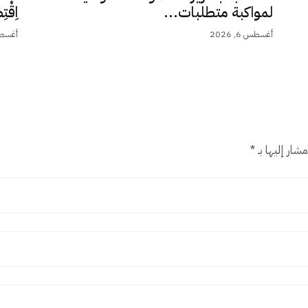
لمواكبة متطلبات...
اِقْت
أغسطس 6, 2026
أغسطس 5,
شار إليها بـ
*