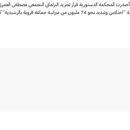
ما أصدرت المحكمة الدستورية قرار تجريد البرلماني التجمعي مصطفى العم
انية جماعة قروية بالرشيدية” كان يرأسها.