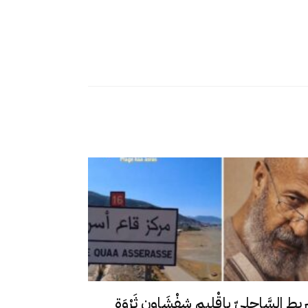
رِيط السَّاحِلِيّ بإقْلِيم شِفْشَاون ثَرْوَة