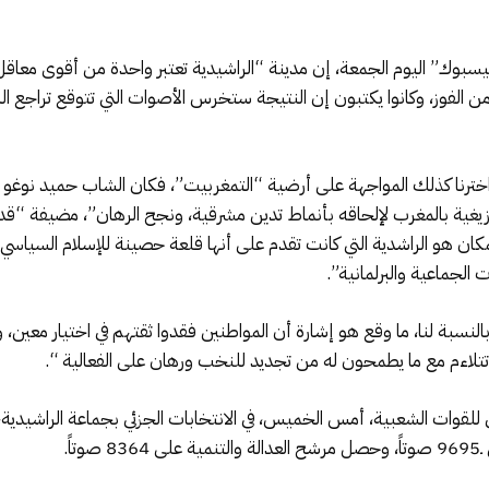
سبوك” اليوم الجمعة، إن مدينة “الراشيدية تعتبر واحدة من أقوى معاقل ال
ن الفوز، وكانوا يكتبون إن النتيجة ستخرس الأصوات التي تتوقع تراجع ال
 اخترنا كذلك المواجهة على أرضية “التمغربيت”، فكان الشاب حميد نوغو ا
يغية بالمغرب لإلحاقه بأنماط تدين مشرقية، ونجح الرهان”، مضيفة “قد 
مكان هو الراشدية التي كانت تقدم على أنها قلعة حصينة للإسلام السياسي،
 الجماعية والبرلمانية”.
النسبة لنا، ما وقع هو إشارة أن المواطنين فقدوا ثقتهم في اختيار معين،
تتلاءم مع ما يطمحون له من تجديد للنخب ورهان على الفعالية “.
ً.