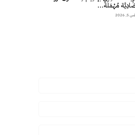
ِصَادِيَّة مُهْمَلَة...
 2026