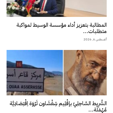
المطالبة بتعزيز أداء مؤسسة الوسيط لمواكبة
متطلبات...
أغسطس 6, 2026
الشَّرِيط السَّاحِلِيّ بإقْلِيم شِفْشَاون ثَرْوَة اِقْتِصَادِيَّة
مُهْمَلَة...