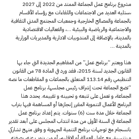
مشروع برنامج عمل الجماعة الممتد من 2022 إلى 2027
،ستليه العديد من الاجتماعات واللقاءات مع رؤساء الأقسام
بالجماعة والمصالح الخارجية وجمعيات المجتمع المدني الثقافية
والاجتماعية والرياضية والبيئية …، والفعاليات الاقتصادية
بالمدينة، بالإضافة إلى المندوبيات الادارية والمديريات الوزارية
بالمدينة …
هذا ويعتبر “برنامج عمل” من المفاهيم الجديدة التي جاء بها
القانون الجديد لسنة 2015، فقد ورد في المادة 78 من القانون
التنظيمي رقم 113.14 المتعلق بالجماعات و المقاطعات ما نصه
“تضع الجماعة تحت إشراف رئيس مجلسها، برنامج عمل
الجماعة، و تعمل على تتبعه و تحيينه و تقييمه. يحدد هذا
البرنامج الأعمال التنموية المقرر إنجازها أو المساهمة فيها بتراب
الجماعة خلال مدة ست (6) سنوات. يتم إعداد برنامج عمل
الجماعة في السنة الأولى من مدة انتداب المجلس على أبعد تقدير
بانسجام مع توجهات برنامج التنمية الجهوية و وفق منهج تشاركي
و بتنسيق مع عامل العمالة أو الإقليم، أو من ينوب عنه، بصفته