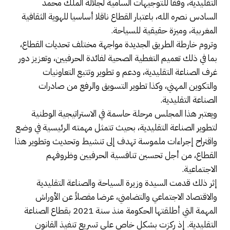
التقليدية، وفقا للتوجيهات السامية لجلالة الملك محمد
السادس نصره الله، باعتبار القطاع ناقلا أساسيا للهوية الثقافية
المغربية، وميزة حقيقية للسياحة.
وتروم خارطة الطريق الجديدة مواجهة مختلف تحديات القطاع،
بما في ذلك تعميم التغطية الصحية لفائدة الحرفيين، وتعزيز دور
غرف الصناعة التقليدية، ودعم و تطوير وتتبع التعاونيات
والتكوين المهني، وكذا تطوير التسويق والرفع من صادرات
الصناعة التقليدية.
ويعتبر هذا المجلس مرحلة حاسمة في الاستراتيجية الوطنية
لتطوير الصناعة التقليدية، بحيث تتمثل مهمته الرئيسية في وضع
واقتراح إجراءات ملموسة تهدف إلى تنشيط وتحديث وتطوير هذا
القطاع، من أجل تحسين تنافسية الحرفيين وظروفهم
الاجتماعية.
إثر ذلك قدمت السيدة وزيرة السياحة والصناعة التقليدية
والاقتصاد الاجتماعي والتضامني، عرضا مفصلاً عن الأوراش
المهمة التي أطلقتها الحكومة منذ سنة 2021 بقطاع الصناعة
التقليدية. إذ ركزت بشكل خاص على تسريع تنفيذ القانون