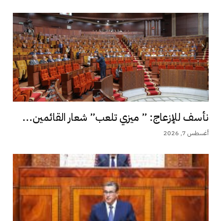
نأسف للإزعاج: ” ميزي تلعب” شعار القائمين...
أغسطس 7, 2026