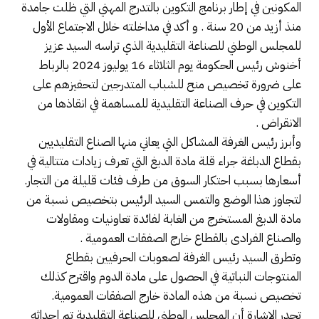
المكونين في إطار برنامج التكوين بالتدرج المهني التي ظلت جامدة
منذ أزيد من 20 سنة . و أكد في مداخلته خلال الاجتماع الأول
للمجلس الوطني للصناعة التقليدية الذي تراسه السيد عزيز
أخنوش رئيس الحكومة يوم الثلاثاء 16 يوليوز 2024 بالرباط
على ضرورة تخصيص منح للشباب المتدرجين لتحفيزهم على
التكوين في حرف الصناعة التقليدية للمساهمة في انقاذها من
الانقراض .
وأبرز رئيس الغرفة المشاكل التي يعاني منها الصناع التقليديين
بقطاع الدباغة جراء قلة مادة الدبغ التي تعرف زيادات متتالية في
أسعارها بسبب احتكار السوق من طرف فئات قليلة من التجار.
لتجاوز هذا الوضع والتمس السيد الرئيس بتخصيص نسبة من
مادة الدبغ المستخرج من الغابة لفائدة تعاونيات ومقاولات
والصناع الفرادى بالقطاع خارج الصفقات العمومية .
وتطرق السيد رئيس الغرفة لصعوبات الحرفيين بقطاع
المنتوجات النباتية في الحصول على مادة الدوم واقترح كذلك
تخصيص نسبة من هذه المادة خارج الصفقات العمومية.
تجدر الإشارة أن المجلس الوطني للصناعة التقليدية تم إحداثه