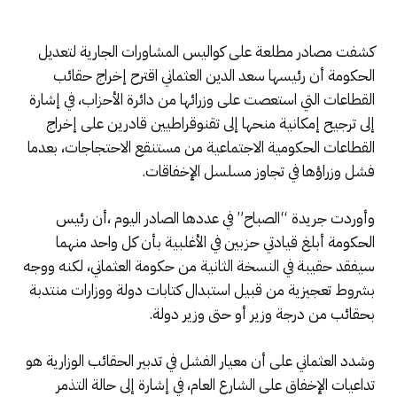
كشفت مصادر مطلعة على كواليس المشاورات الجارية لتعديل
الحكومة أن رئيسها سعد الدين العثماني اقترح إخراج حقائب
القطاعات التي استعصت على وزرائها من دائرة الأحزاب، في إشارة
إلى ترجيح إمكانية منحها إلى تقنوقراطيين قادرين على إخراج
القطاعات الحكومية الاجتماعية من مستنقع الاحتجاجات، بعدما
فشل وزراؤها في تجاوز مسلسل الإخفاقات.
وأوردت جريدة “الصباح” في عددها الصادر اليوم ،أن رئيس
الحكومة أبلغ قيادتي حزبين في الأغلبية بأن كل واحد منهما
سيفقد حقيبة في النسخة الثانية من حكومة العثماني، لكنه ووجه
بشروط تعجيزية من قبيل استبدال كتابات دولة ووزارات منتدبة
بحقائب من درجة وزير أو حتی وزیر دولة.
وشدد العثماني على أن معیار الفشل في تدبير الحقائب الوزارية هو
تداعيات الإخفاق على الشارع العام، في إشارة إلى حالة التذمر