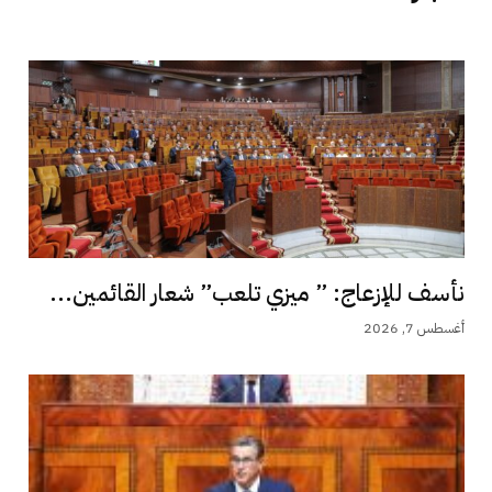
نأسف للإزعاج: ” ميزي تلعب” شعار القائمين...
أغسطس 7, 2026