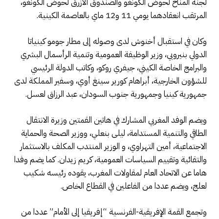
لجنة المناخ لحوض الكونغو والصندوق الأزرق لحوض الكونغو،
المرتقب انعقادهما يومي 11 و12 ماي بالعاصمة الكينية.
وكان في استقبال أخنوش لدى وصوله إلى مطار جومو كينياتا
الدولي بنيروبي، وزير الوظيفة العمومية وتنمية الرأسمال البشري
والبرامج الخاصة الكيني، جيفري روكو، وكاتب الدولة الرئيسي
للشؤون الخارجية، أبراهام كورير سينغ أوي، وسفير المملكة لدى
جمهورية كينيا وجمهورية جنوب السودان، عبد الرزاق لعسل.
ويضم الوفد المغربي المشارك في هاتين القمتين وزيرة الانتقال
الطاقي والتنمية المستدامة، ليلى بنعلي، ووزير الصحة والحماية
الاجتماعية، أمين التهراوي، و الوزير المنتدب المكلف بالاستثمار
والتقائية وتقييم السياسات العمومية، كريم زيدان. كما يضم وفدا
هاما عن الاتحاد العام لمقاولات المغرب، يقوده رئيسه شكيب
لعلج، ويضم عددا من الفاعلين في القطاع الخاص.
وتجمع القمة الإفريقية-الفرنسية “إفريقيا إلى الأمام” عددا من