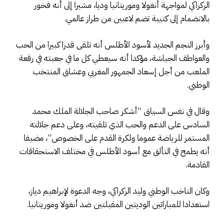
الركراكي لمواجهة أنغولا وموريتانيا وديا، مشيرا إلى أنه فخور
بالانضمام إلى كتيبة تضم لاعبين من طراز عالمي.
وأبرز النجم الجديد لأسود الأطلس أنه تلقى قدرا كبيرا من الحب
والعواطف الجياشة، مؤكدا أنه سيعطي كل ما في جعبته في رقعة
الملعب من أجل إسعاد الجمهور المغربي وعشاق المنتخب
الوطني.
وقال في نفس السياق “أشكر صاحب الجلالة الملك محمد
السادس على الدعم والحب الذي تلقيته، وعلى دعم جلالته
المستمر للرياضة عموما ولكرة القدم على الخصوص”، مضيفا
أنه يطمح في التألق مع أسود الأطلس في مختلف الاستحقاقات
القادمة.
وكان الناخب الوطني وليد الركراكي، وجه الدعوة لإبراهيم دياز،
استعدادا للمباراتين الوديتين المقبلتين ضد أنغولا وموريتانيا.