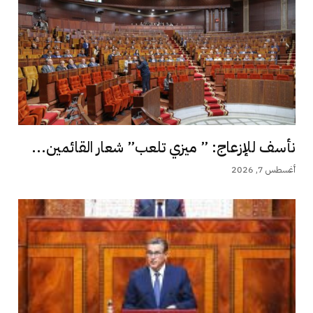
نأسف للإزعاج: ” ميزي تلعب” شعار القائمين...
أغسطس 7, 2026