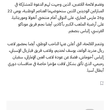
وتضم لائحة اللاعبين، الذين وجهت لهم الدعوة للمشاركة في
المباراتين الوديتين اللتين ستخوضهما العناصر الوطنية، يومي 22
و26 مارس الجاري، على التوالي أمام منتخبي أنغولا وموريتانيا،
على أرضية الملعب الكبير بأكادير، أيضا نجم فريق موناكو
الفرنسي، إلياس بنصغير.
وتتميز اللائحة، التي أعلن عنها الناخب الوطني، أيضا بحضور لاعب
ريال مدريد الواعد، يوسف لخديم، ولاعب فريق فياريال الإسباني،
إلياس أخوماش، فضلا عن عودة لاعب العين الإماراتي، سفيان
رحيمي، الذي تألق بشكل لافت مؤخرا خاصة في منافسات دوري
أبطال آسيا.