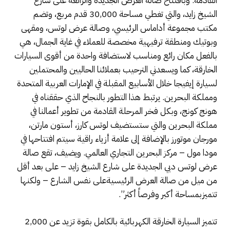
القادمة. وبافتتاح صالة العرض الجديدة والرائعة على شارع
الشيخ زايد، والتي تغطي مساحة 30,000 قدم مربع، وتضم
مكتب مجموعة أداماس الرئيسي، وصالة عرض لوتس، ومقهى
وبوتيك ومنطقة ترفيهية مخصصة للعملاء في غاية الجمال، هي
بالفعل مكان رائع ومناسب لاستضافة واحدة من أقوى السيارات
الخارقة، كما ويسعدني الترحيب بعملائنا الحاليين والمحتملين
لسيارة إيفيجا خلال الأسابيع المقبلة في الإمارات العربية المتحدة
ومملكة البحرين. يرتبط هذا التطور بالنجاح الذي حققناه في
هونج كونج، وبكل فخر المرحلة القادمة من تطوير أعمالنا في
مملكة البحرين والتي ستستضيف لوتس كارز، أستون مارتن،
مورجان موتورز بالإضافة إلى علامة أزياء راقية سيتم افتتاحها في
مودا مول – مركز البحرين التجاري العالمي. ويضيف، تقع صالة
عرض لوتس دبي الجديدة على شارع الشيخ زايد – على بعد أقل
من ميل من صالة العرض الرئيسيةعلى نفس الشارع – ولكنها
تتميزبمساحة أكبر وفرصاً أكثر”.
تتميز السيارة الخارقة الكهربائية بالكامل بقوة تزيد عن 2,000