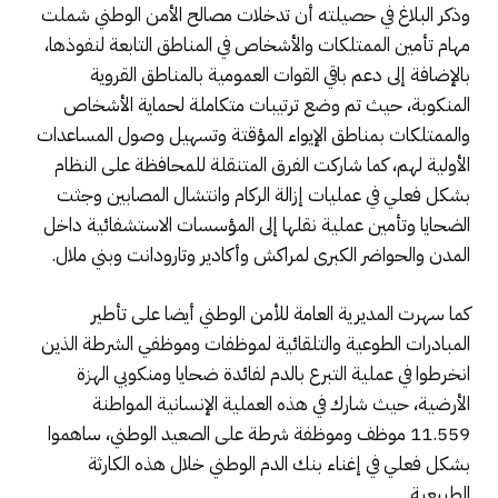
وذكر البلاغ في حصيلته أن تدخلات مصالح الأمن الوطني شملت
مهام تأمين الممتلكات والأشخاص في المناطق التابعة لنفوذها،
بالإضافة إلى دعم باقي القوات العمومية بالمناطق القروية
المنكوبة، حيث تم وضع ترتيبات متكاملة لحماية الأشخاص
والممتلكات بمناطق الإيواء المؤقتة وتسهيل وصول المساعدات
الأولية لهم، كما شاركت الفرق المتنقلة للمحافظة على النظام
بشكل فعلي في عمليات إزالة الركام وانتشال المصابين وجثت
الضحايا وتأمين عملية نقلها إلى المؤسسات الاستشفائية داخل
المدن والحواضر الكبرى لمراكش وأكادير وتارودانت وبني ملال.
كما سهرت المديرية العامة للأمن الوطني أيضا على تأطير
المبادرات الطوعية والتلقائية لموظفات وموظفي الشرطة الذين
انخرطوا في عملية التبرع بالدم لفائدة ضحايا ومنكوبي الهزة
الأرضية، حيث شارك في هذه العملية الإنسانية المواطنة
11.559 موظف وموظفة شرطة على الصعيد الوطني، ساهموا
بشكل فعلي في إغناء بنك الدم الوطني خلال هذه الكارثة
الطبيعية.