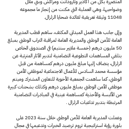
المتضررة بكل من أكادير وتارودانت ومراكش وبني ملال
وضواحيها، وهي العملية التي مكنت من إنجاز ما مجموعه
11048 وثيقة تعريفية لفائدة ضحايا الزلزال.
وإلى جانب هذا العمل الميداني المكثف، ساهم قطب المديرية
العامة للأمن الوطني والمديرية العامة لمراقبة التراب الوطني بمبلغ
50 مليون درهم (خمسة ملايير سنتيم) في الصندوق الخاص
بتلقي المساهمات التطوعية التضامنية لتدبير الآثار المترتبة عن
الزلزال، ينضاف إليها مبلغ مليون درهم كمساهمة من قبل
مؤسسة محمد السادس للأعمال الاجتماعية لموظفي الأمن
الوطني، كما ساهمت الجمعية الأخوية للتعاون المشترك وميتم
موظفي الأمن الوطني بمبلغ مليون درهم وكذلك بشحنات كبيرة
من الألبسة والأحذية كمساهمة عينية في المبادرات التضامنية
المرتبطة بتدبير تداعيات الزلزال .
وعملت المديرية العامة للأمن الوطني خلال سنة 2023 على
بلورة رؤية استراتيجية تروم ترصيد الخبرات وتدعيمها في مجال