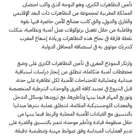
تأمين التظاهرات الكبرى، وهو التوجه الذي واكب احتضان
المملكة المغربية لمجموعة من التظاهرات ذات البعد الإقليمي
والقاري والدولي، والتي كانت مصالح الأمن حاضرة فيها بقوة
وفاعلية من خلال تفعيل برتوكولات عمل أمنية ونظامية، شكلت
نقطة فارقة في نجاح هذه التظاهرات وزيادة إشعاع المغرب
كشريك موثوق به في استضافة المحافل الدولية.
وارتكز النموذج المغربي في تأمين التظاهرات الكبرى على وضع
مخططات أمنية متكاملة، تنطلق من إنجاز دراسات استباقية
ميدانية وعملياتية للاحتياجات الأمنية لكل تظاهرة على حدة،
قبل الشروع في تجنيد كافة الفرق والوحدات الشرطية المتخصصة
وتوزيع المهام فيما بينها وتأطيرها، مع تزويدها بوسائل التدخل
والمعدات اللوجستيكية الملائمة، لتنطلق عملية نشرها ميدانيا
بالتنسيق مع القيادات الأمنية المحلية والربط فيما بينها من
خلال منظومة قيادة وتأطير موحدة، تتميز بالتنسيق والقدرة على
تدبير العمليات الميدانية وفق ضوابط مهنية وتنظيمية دقيقة.