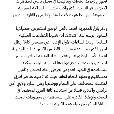
الحوز، وترصيد الخبرات وتدعيمها في مجال تأمين التظاهرات
الكبرى، وهو التوجه الذي واكب احتضان المملكة المغربية
لمجموعة من التظاهرات ذات البعد الإقليمي والقاري والدولي.
وذكر بلاغ للمديرية العامة للأمن الوطني استعرض حصيلتها
السنوية برسم سنة 2023، أنه تنفيذا للتعليمات الملكية
السامية، ومنذ الساعات الأولى للإعلان عن تسجيل كارثة زلزال
الحوز الذي ضرب عدة مناطق بالأطلس الكبير، عملت المديرية
العامة للأمن الوطني على تفعيل نظام التعبئة الخاص بتدبير
المخاطر، وجندت جميع مواردها البشرية اللوجيستكية
للمساهمة في الجهد العمومي بغرض إنقاذ الضحايا وتأمين
ممتلكاتهم وحماية النظام العام، حيث تم تجنيد عناصر الفرق
المتنقلة للمحافظة على النظام ووضعها رهن إشارة ولايتي أمن
مراكش وأكادير، فضلا عن استدعاء كافة الفرق المختصة في
البحث والإنقاذ، القادرة على المساهمة في مجهودات البحث
وإنقاذ المنكوبين جراء هذه الكارثة الطبيعية.