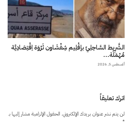
الشَّرِيط السَّاحِلِيّ بإقْلِيم شِفْشَاون ثَرْوَة اِقْتِصَادِيَّة
مُهْمَلَة...
أغسطس 5, 2026
اترك تعليقاً
لن يتم نشر عنوان بريدك الإلكتروني.
الحقول الإلزامية مشار إليها بـ
*