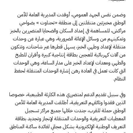
وضمن نفس الجهد العمومي، أوفدت المديرية العامة للأمن
الوطني مخبزتين متنقلتين إلى منطقة «تحناوت » بضواحي
مراكش، للمساهمة في إمداد السكان والضحايا المتضررين بالخبز
وتمكينهم من وسائل الإغاثة الضرورية، وهي عبارة عن وحدات
متنقلة لإعداد وطهي الخبز، يسهل قطرها عبر شاحنات، وتتكون
من آلات كهربائية للعجين بطاقة إنتاجية كبيرة وأفران للطبخ
والطهي ومعدات لإعداد الخبز على مدار الساعة، وهي الوحدات
التي كانت تعمل في العادة رهن إشارة الوحدات المتنقلة لحفظ
النظام.
وفي سبيل تقديم الدعم لمتضرري هذه الكارثة الطبيعية، خصوصا
الذين فقدوا وثائقهم التعريفية، أطلقت المديرية العامة للأمن
الوطني حملة للقرب، جندت خلالها جميع مراكز تسجيل
المعطيات التعريفية والوحدات المتنقلة لإنجاز وتجديد بطاقة
التعريف الوطنية الإلكترونية بشكل مجاني لفائدة ساكنة المناطق