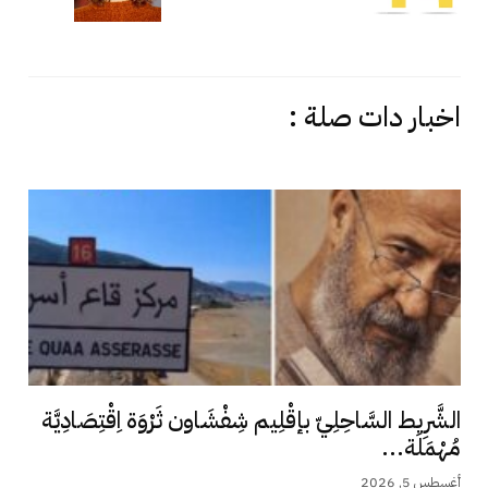
اخبار دات صلة :
الشَّرِيط السَّاحِلِيّ بإقْلِيم شِفْشَاون ثَرْوَة اِقْتِصَادِيَّة
مُهْمَلَة...
أغسطس 5, 2026