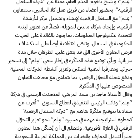
“عِلم”؛ و شيخ باخوم، المدير العام، ممثِّلاً عن “شركة السنغال
الرقمية”، بحضور أعضاء من فريق عمل كلا الجانبين، ستتعاون
“عِلم” مع السنغال الرقمية لإنشاء وتشغيل مركز للأرشفة
الرقمية، وإيجاد شركاء ماليين لتمويله، فضلاً عن تطوير البنية
التحتية لتكنولوجيا المعلومات، بما يعود بالفائدة على الجهات
الحكومية في السنغال. وتنصّ الاتفاقية أيضاً على استكشاف
فرص التعاون الأخرى التي قد يتفق عليها الطرفان خلال مدة
سريانها. ويأتي توقيع هذه المذكّرة في إطار سعي “عِلم” إلى تسخير
خبراتها ومعارفها التقنية لتمكين وتعزيز أنشطة الشركات المحلية
ودفع عجلة التحوّل الرقمي، بما يتماشى مع مجالات التعاون
المنصوص عليها في المذّكرة.
وقال الأستاذ ماجد بن سعد العريفي، المتحدث الرسمي في شركة
“عِلم” ونائب الرئيس التنفيذي لقطاع التسويق: “نُعرب عن
سعادتنا بتوقيع مذكّرة تفاهم مع “شركة السنغال الرقمية”
كخطوة استراتيجية مهمة في مسيرة “عِلم” نحو تعزيز التحوّل
الرقمي في القارّة الأفريقية. ونتطلع الى أن يُشكّل هذا التعاون
جسراً لتبادل المعارف والخبرات بين المملكة العربية السعودية