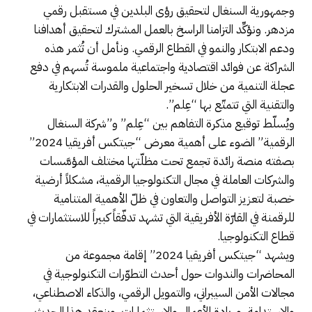
وجمهورية السنغال لتحقيق رؤى البلدين في مستقبل رقمي
مزدهر. ونؤكِّد التزامنا الراسخ بالعمل المشترك لتحقيق أهدافنا
ودعم الابتكار والنمو في القطاع الرقمي. ونأمل أن تُثمر هذه
الشراكة عن فوائد اقتصادية واجتماعية ملموسة تُسهم في دفع
عجلة التنمية من خلال تسخير الحلول والقدرات الابتكارية
والتقنية التي تتمتّع بها “عِلم”.
ويُسلّط توقيع مذكرة التفاهم بين “عِلم” و”شركة السنغال
الرقمية” الضوء على أهمية معرض “جيتكس أفريقيا 2024”
بصفته منصة رائدة تجمع تحت مظلّتها مختلف المؤسَّسات
والشركات العاملة في مجال التكنولوجيا الرقمية، مشكلاً أرضية
خصبة لتعزيز التواصل والتعاون في ظلّ الأهمية المتنامية
للرقمنة في القارّة الأفريقية التي تشهد تدفّقاً كبيراً للاستثمارات في
قطاع التكنولوجيا.
ويشهد “جيتكس أفريقيا 2024” إقامة مجموعة من
المحاضرات والندوات حول أحدث التطوّرات التكنولوجية في
مجالات الأمن السيبراني، والتمويل الرقمي، والذكاء الاصطناعي،
والاستدامة، وريادة الأعمال والاستثمارات. وينعقد هذا الحدث