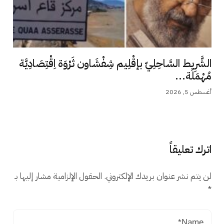
الشَّرِيط السَّاحِلِيّ بإقْلِيم شِفْشَاون ثَرْوَة اِقْتِصَادِيَّة
مُهْمَلَة...
أغسطس 5, 2026
اترك تعليقاً
لن يتم نشر عنوان بريدك الإلكتروني.
الحقول الإلزامية مشار إليها بـ
*